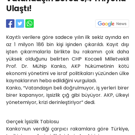
Röportajlar
Ulaştı!
Yahya Kaptan Mahallesi
Akkavaklar Caddesi No:17/4 İzmit-
KOCAELİ
kocaelisokak@gmail.com
Kayıtlı verilere göre sadece yılın ilk sekiz ayında en
az 1 milyon 186 bin kişi işinden çıkarıldı. Kayıt dışı
işten çıkarmalarla birlikte bu rakamın çok daha
yüksek olduğunu belirten CHP Kocaeli Milletvekili
Prof. Dr. Mühip Kanko, AKP hükümetinin kötü
ekonomi yönetimi ve israf politikaları yüzünden ülke
kaynaklarının heba edildiğini vurguladı.
Kanko, “Vatandaşın beli doğrulmuyor, iş yerleri birer
birer kapanıyor, işsizlik çığ gibi büyüyor. AKP, ülkeyi
yönetemiyor, krizi derinleştiriyor” dedi.
Gerçek İşsizlik Tablosu
Kanko’nun verdiği çarpıcı rakamlara göre Türkiye,