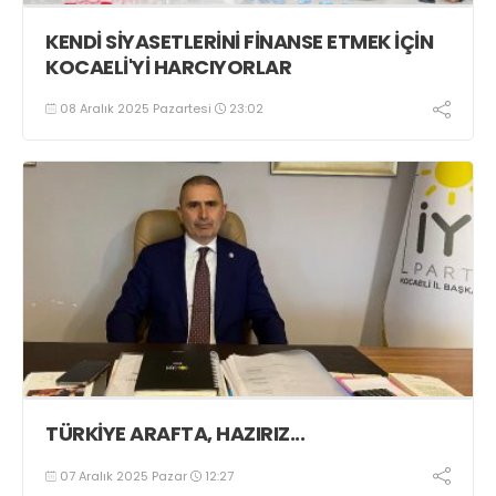
KENDİ SİYASETLERİNİ FİNANSE ETMEK İÇİN
KOCAELİ'Yİ HARCIYORLAR
08 Aralık 2025 Pazartesi
23:02
TÜRKİYE ARAFTA, HAZIRIZ...
07 Aralık 2025 Pazar
12:27