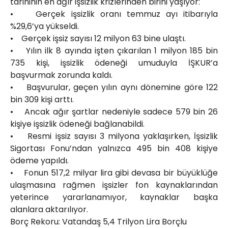
tarihinin en ağır işsizlik krizlerinden birini yaşıyor:
• Gerçek işsizlik oranı temmuz ayı itibarıyla
%29,6’ya yükseldi.
• Gerçek işsiz sayısı 12 milyon 63 bine ulaştı.
• Yılın ilk 8 ayında işten çıkarılan 1 milyon 185 bin
735 kişi, işsizlik ödeneği umuduyla İŞKUR’a
başvurmak zorunda kaldı.
• Başvurular, geçen yılın aynı dönemine göre 122
bin 309 kişi arttı.
• Ancak ağır şartlar nedeniyle sadece 579 bin 26
kişiye işsizlik ödeneği bağlanabildi.
• Resmi işsiz sayısı 3 milyona yaklaşırken, İşsizlik
Sigortası Fonu’ndan yalnızca 495 bin 408 kişiye
ödeme yapıldı.
• Fonun 517,2 milyar lira gibi devasa bir büyüklüğe
ulaşmasına rağmen işsizler fon kaynaklarından
yeterince yararlanamıyor, kaynaklar başka
alanlara aktarılıyor.
Borç Rekoru: Vatandaş 5,4 Trilyon Lira Borçlu