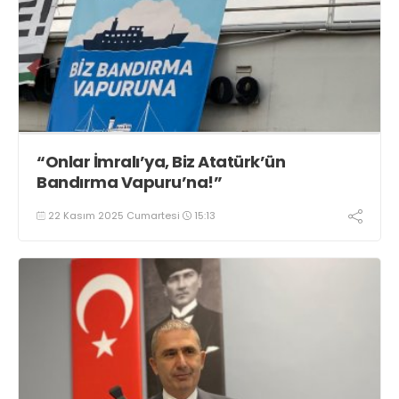
“Onlar İmralı’ya, Biz Atatürk’ün
Bandırma Vapuru’na!”
22 Kasım 2025 Cumartesi
15:13