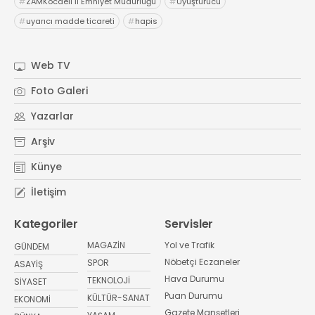
#
ZAMKocaeli İl Emniyet Müdürlüğü
#
Uyuşturucu
#
uyarıcı madde ticareti
#
hapis
Web TV
Foto Galeri
Yazarlar
Arşiv
Künye
İletişim
Kategoriler
Servisler
MAGAZİN
Yol ve Trafik
GÜNDEM
Nöbetçi Eczaneler
SPOR
ASAYİŞ
Hava Durumu
TEKNOLOJİ
SİYASET
Puan Durumu
KÜLTÜR-SANAT
EKONOMİ
Gazete Manşetleri