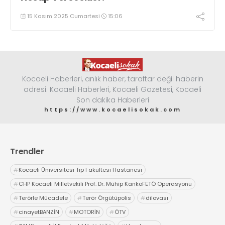
15 Kasım 2025 Cumartesi
15:06
Kocaeli Haberleri, anlık haber, taraftar değil haberin
adresi. Kocaeli Haberleri, Kocaeli Gazetesi, Kocaeli
Son dakika Haberleri
https://www.kocaelisokak.com
Trendler
#
Kocaeli Üniversitesi Tıp Fakültesi Hastanesi
#
CHP Kocaeli Milletvekili Prof. Dr. Mühip KankoFETÖ Operasyonu
#
Terörle Mücadele
#
Terör Örgütüpolis
#
dilovası
#
cinayetBANZİN
#
MOTORİN
#
ÖTV