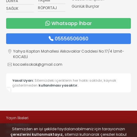
YAŞAM
DÜNYA
Günlük Burçlar
RÖPORTAJ
SAĞLIK
Whatsapp İhbar
05556506060
Yahya Kaptan Mahallesi Akkavaklar Caddesi No:17/4 İzmit-
KOCAELİ
kocaelisokak@gmail.com
Yasal Uyarı:
Sitemizdeki içeriklerin her hakkı saklıdır, kaynak
gösterilmeden
kullanılması yasaktır.
Yayın İlkeleri
Veri Politikası
Sitemizden en iyi şekilde faydalanabilmeniz için tarayıcınızın
Kullanım Şartları
çerezlerini kullanmaktayız,
sitemizi kullanarak çerezleri kabul