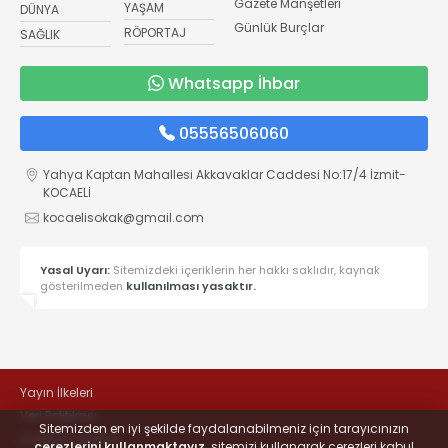
Gazete Manşetleri
YAŞAM
DÜNYA
Günlük Burçlar
RÖPORTAJ
SAĞLIK
Whatsapp İhbar
05556506060
Yahya Kaptan Mahallesi Akkavaklar Caddesi No:17/4 İzmit-
KOCAELİ
kocaelisokak@gmail.com
Yasal Uyarı:
Sitemizdeki içeriklerin her hakkı saklıdır, kaynak
gösterilmeden
kullanılması yasaktır.
Yayın İlkeleri
Veri Politikası
Sitemizden en iyi şekilde faydalanabilmeniz için tarayıcınızın
Kullanım Şartları
çerezlerini kullanmaktayız,
sitemizi kullanarak çerezleri kabul