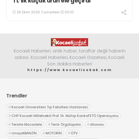
TL’lik kaçak ürün ele geçirdi
25 Ekim 2025 Cumartesi
00:10
Kocaeli Haberleri, anlık haber, taraftar değil haberin
adresi. Kocaeli Haberleri, Kocaeli Gazetesi, Kocaeli
Son dakika Haberleri
https://www.kocaelisokak.com
Trendler
#
Kocaeli Üniversitesi Tıp Fakültesi Hastanesi
#
CHP Kocaeli Milletvekili Prof. Dr. Mühip KankoFETÖ Operasyonu
#
Terörle Mücadele
#
Terör Örgütüpolis
#
dilovası
#
cinayetBANZİN
#
MOTORİN
#
ÖTV