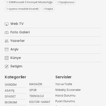
#
ZAMKocaeli İl Emniyet Müdürlüğü
#
Uyuşturucu
#
uyarıcı madde ticareti
#
hapis
Web TV
Foto Galeri
Yazarlar
Arşiv
Künye
İletişim
Kategoriler
Servisler
MAGAZİN
Yol ve Trafik
GÜNDEM
Nöbetçi Eczaneler
SPOR
ASAYİŞ
Hava Durumu
TEKNOLOJİ
SİYASET
Puan Durumu
KÜLTÜR-SANAT
EKONOMİ