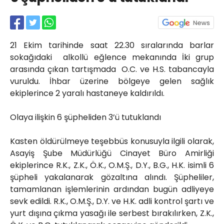
Röportajlar
Yahya Kaptan Mahallesi
Akkavaklar Caddesi No:17/4 İzmit-
KOCAELİ
21 Ekim tarihinde saat 22.30 sıralarında barlar
sokağıdaki alkollü eğlence mekanında İki grup
kocaelisokak@gmail.com
arasında çıkan tartışmada O.C. ve H.S. tabancayla
vuruldu. İhbar üzerine bölgeye gelen sağlık
ekiplerince 2 yaralı hastaneye kaldırıldı.
Olaya ilişkin 6 şüpheliden 3’ü tutuklandı
Kasten öldürülmeye teşebbüs konusuyla ilgili olarak,
Asayiş Şube Müdürlüğü Cinayet Büro Amirliği
ekiplerince R.K., Z.K., Ö.K., O.M.Ş., D.Y., B.G., H.K. isimli 6
şüpheli yakalanarak gözaltına alındı. Şüpheliler,
tamamlanan işlemlerinin ardından bugün adliyeye
sevk edildi. R.K., O.M.Ş., D.Y. ve H.K. adli kontrol şartı ve
yurt dışına çıkma yasağı ile serbest bırakılırken, Z.K.,