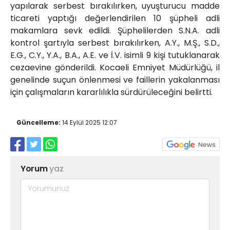
yapılarak serbest bırakılırken, uyuşturucu madde
ticareti yaptığı değerlendirilen 10 şüpheli adli
makamlara sevk edildi. Şüphelilerden S.N.A. adli
kontrol şartıyla serbest bırakılırken, A.Y., M.Ş., S.D.,
E.G., C.Y., Y.A., B.A., A.E. ve İ.V. isimli 9 kişi tutuklanarak
cezaevine gönderildi. Kocaeli Emniyet Müdürlüğü, il
genelinde suçun önlenmesi ve faillerin yakalanması
için çalışmaların kararlılıkla sürdürüleceğini belirtti.
Güncelleme:
14 Eylül 2025 12:07
Yorum
yaz