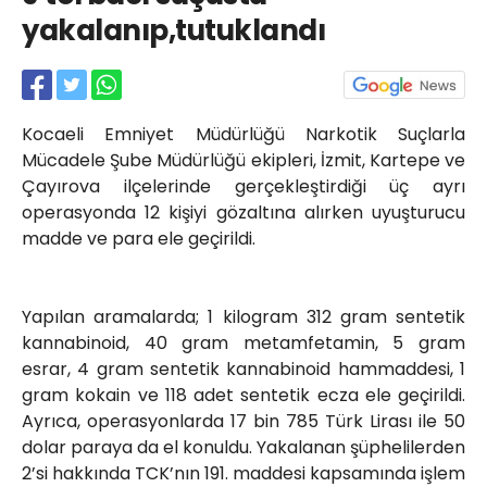
Röportajlar
yakalanıp,tutuklandı
Yahya Kaptan Mahallesi
Akkavaklar Caddesi No:17/4 İzmit-
KOCAELİ
kocaelisokak@gmail.com
Kocaeli Emniyet Müdürlüğü Narkotik Suçlarla
Mücadele Şube Müdürlüğü ekipleri, İzmit, Kartepe ve
Çayırova ilçelerinde gerçekleştirdiği üç ayrı
operasyonda 12 kişiyi gözaltına alırken uyuşturucu
madde ve para ele geçirildi.
Yapılan aramalarda; 1 kilogram 312 gram sentetik
kannabinoid, 40 gram metamfetamin, 5 gram
esrar, 4 gram sentetik kannabinoid hammaddesi, 1
gram kokain ve 118 adet sentetik ecza ele geçirildi.
Ayrıca, operasyonlarda 17 bin 785 Türk Lirası ile 50
dolar paraya da el konuldu. Yakalanan şüphelilerden
2’si hakkında TCK’nın 191. maddesi kapsamında işlem