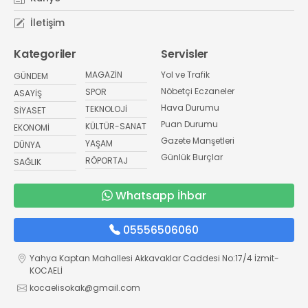
İletişim
Kategoriler
Servisler
MAGAZİN
Yol ve Trafik
GÜNDEM
Nöbetçi Eczaneler
SPOR
ASAYİŞ
Hava Durumu
TEKNOLOJİ
SİYASET
Puan Durumu
KÜLTÜR-SANAT
EKONOMİ
Gazete Manşetleri
YAŞAM
DÜNYA
Günlük Burçlar
RÖPORTAJ
SAĞLIK
Whatsapp İhbar
05556506060
Yahya Kaptan Mahallesi Akkavaklar Caddesi No:17/4 İzmit-
KOCAELİ
kocaelisokak@gmail.com