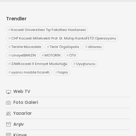
Trendler
#
Kocaeli Üniversitesi Tıp Fakültesi Hastanesi
#
CHP Kocaeli Milletvekili Prof. Dr. Mühip KankoFETÖ Operasyonu
#
Terörle Mücadele
#
Terör Örgütüpolis
#
dilovası
#
cinayetBANZİN
#
MOTORİN
#
ÖTV
#
ZAMKocaeli İl Emniyet Müdürlüğü
#
Uyuşturucu
#
uyarıcı madde ticareti
#
hapis
Web TV
Foto Galeri
Yazarlar
Arşiv
Künye