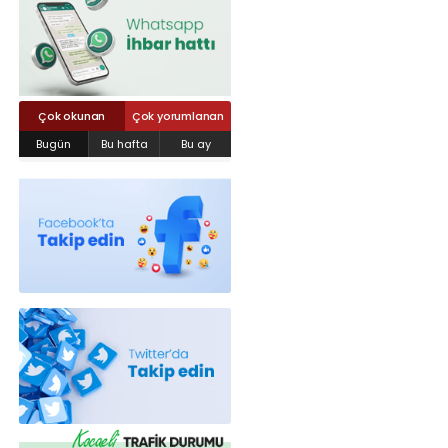
Röportajlar
Yahya Kaptan Mahallesi Akkavaklar
Caddesi No:17/4 İzmit-KOCAELİ
kocaelisokak@gmail.com
Çok okunan
Çok yorumlanan
Bugün
Bu hafta
Bu ay