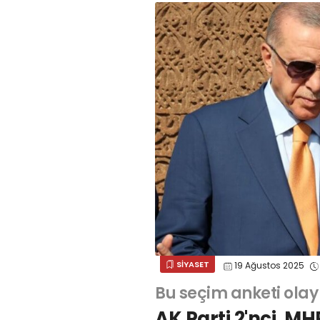
SİYASET
19 Ağustos 2025
Bu seçim anketi olay
AK Parti 2'nci, MHP