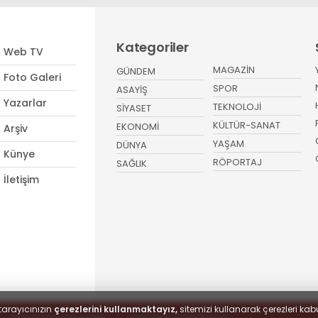
Kategoriler
Web TV
MAGAZİN
GÜNDEM
Foto Galeri
SPOR
ASAYİŞ
Yazarlar
TEKNOLOJİ
SİYASET
KÜLTÜR-SANAT
EKONOMİ
Arşiv
YAŞAM
DÜNYA
Künye
RÖPORTAJ
SAĞLIK
İletişim
tarayıcınızın
çerezlerini kullanmaktayız,
sitemizi kullanarak çerezleri kabu