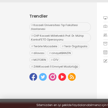
Trendler
#
Kocaeli Üniversitesi Tıp Fakültesi
Hastanesi
#
CHP Kocaeli Milletvekili Prof. Dr. Mühip
KankoFETÖ Operasyonu
#
Terörle Mücadele
#
Terör Örgütüpolis
#
dilovası
#
cinayetBANZİN
#
MOTORİN
#
ÖTV
#
ZAMKocaeli İl Emniyet Müdürlüğü
#
Uyuşturucu
#
uyarıcı madde ticareti
#
hapis
Sitemizden en iyi şekilde faydalanabilmeniz için 