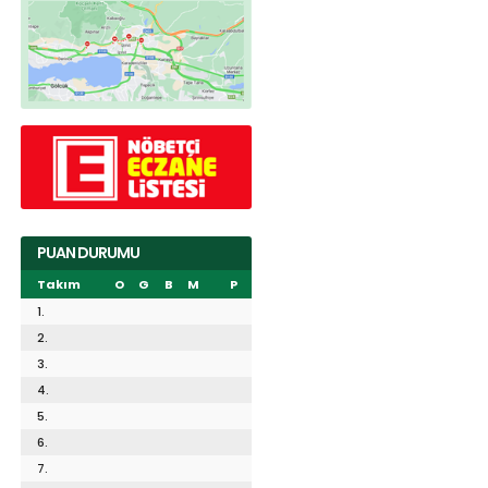
PUAN DURUMU
Takım
O
G
B
M
P
1.
2.
3.
4.
5.
6.
7.