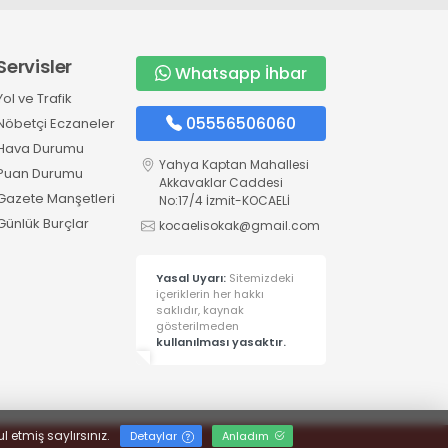
Servisler
Whatsapp İhbar
Yol ve Trafik
05556506060
Nöbetçi Eczaneler
Hava Durumu
Yahya Kaptan Mahallesi
Puan Durumu
Akkavaklar Caddesi
Gazete Manşetleri
No:17/4 İzmit-KOCAELİ
Günlük Burçlar
kocaelisokak@gmail.com
Yasal Uyarı:
Sitemizdeki
içeriklerin her hakkı
saklıdır, kaynak
gösterilmeden
kullanılması yasaktır.
l etmiş saylırsınız.
Detaylar
Anladım