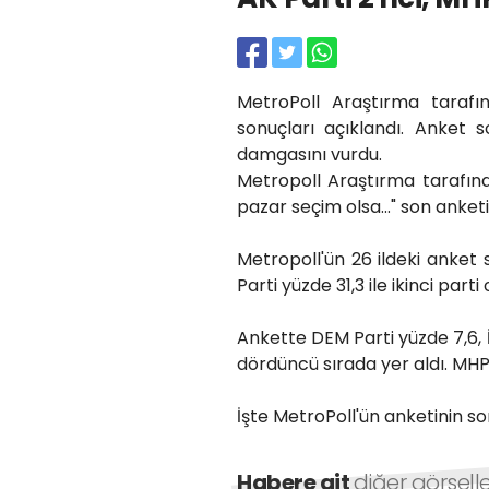
MetroPoll Araştırma tarafı
sonuçları açıklandı. Anket 
damgasını vurdu.
Metropoll Araştırma tarafınd
pazar seçim olsa..." son anket
Metropoll'ün 26 ildeki anket s
Parti yüzde 31,3 ile ikinci parti
Ankette DEM Parti yüzde 7,6, İY
dördüncü sırada yer aldı. MHP’
İşte MetroPoll'ün anketinin so
Habere ait
diğer görsell