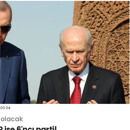
00:04
 olacak
 ise 6'ncı parti!