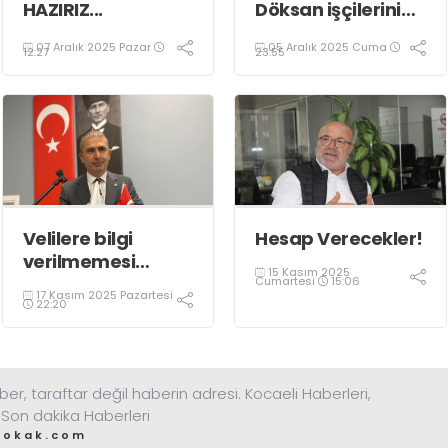
HAZIRIZ...
Döksan işçilerinin
haklı
07 Aralık 2025 Pazar
05 Aralık 2025 Cuma
mücadelelerini
12:27
23:55
selamlıyoruz
Velilere bilgi
Hesap Verecekler!
verilmemesi
15 Kasım 2025
kararı kim
Cumartesi
15:06
17 Kasım 2025 Pazartesi
tarafından alındı?
22:20
ber, taraftar değil haberin adresi. Kocaeli Haberleri,
 Son dakika Haberleri
sokak.com