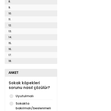
8.
9.
10.
11.
12.
13.
14.
15.
16.
17.
18.
ANKET
Sokak köpekleri
sorunu nasıl çözülür?
Uyutulmalı
Sokakta
bakılmalı/beslenmeli