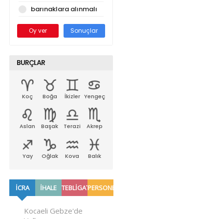
barınaklara alınmalı
Oy ver
Sonuçlar
BURÇLAR
Koç
Boğa
İkizler
Yengeç
Aslan
Başak
Terazi
Akrep
Yay
Oğlak
Kova
Balık