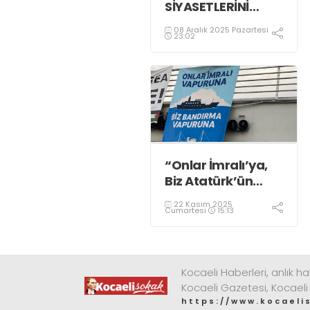
SİYASETLERİNİ
FİNANSE ETMEK
08 Aralık 2025 Pazartesi
İÇİN KOCAELİ'Yİ
23:02
HARCIYORLAR
“Onlar İmralı’ya,
Biz Atatürk’ün
Bandırma
22 Kasım 2025
Vapuru’na!”
Cumartesi
15:13
Kocaeli Haberleri, anlık ha
Kocaeli Gazetesi, Kocaeli
https://www.kocaeli