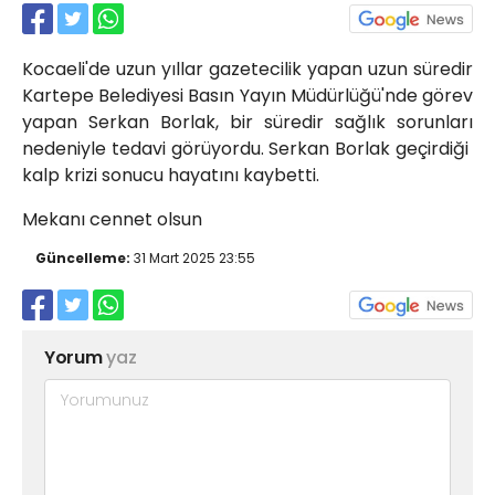
Röportajlar
Yahya Kaptan Mahallesi
Kocaeli'de uzun yıllar gazetecilik yapan uzun süredir
Akkavaklar Caddesi No:17/4 İzmit-
KOCAELİ
Kartepe Belediyesi Basın Yayın Müdürlüğü'nde görev
yapan Serkan Borlak, bir süredir sağlık sorunları
kocaelisokak@gmail.com
nedeniyle tedavi görüyordu. Serkan Borlak geçirdiği
kalp krizi sonucu hayatını kaybetti.
Mekanı cennet olsun
Güncelleme:
31 Mart 2025 23:55
Yorum
yaz