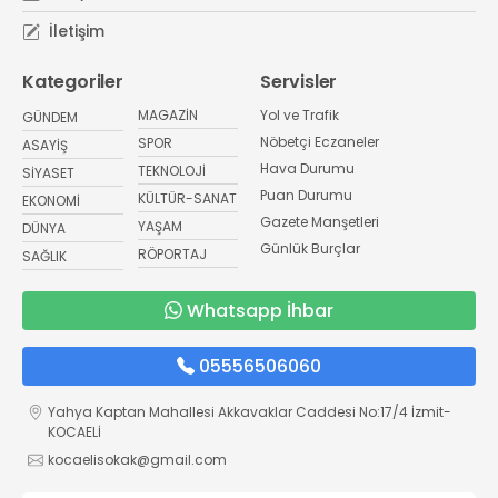
İletişim
Kategoriler
Servisler
MAGAZİN
Yol ve Trafik
GÜNDEM
Nöbetçi Eczaneler
SPOR
ASAYİŞ
Hava Durumu
TEKNOLOJİ
SİYASET
Puan Durumu
KÜLTÜR-SANAT
EKONOMİ
Gazete Manşetleri
YAŞAM
DÜNYA
Günlük Burçlar
RÖPORTAJ
SAĞLIK
Whatsapp İhbar
05556506060
Yahya Kaptan Mahallesi Akkavaklar Caddesi No:17/4 İzmit-
KOCAELİ
kocaelisokak@gmail.com