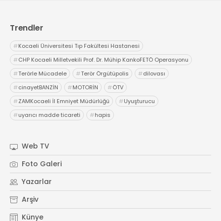
Trendler
#
Kocaeli Üniversitesi Tıp Fakültesi Hastanesi
#
CHP Kocaeli Milletvekili Prof. Dr. Mühip KankoFETÖ Operasyonu
#
Terörle Mücadele
#
Terör Örgütüpolis
#
dilovası
#
cinayetBANZİN
#
MOTORİN
#
ÖTV
#
ZAMKocaeli İl Emniyet Müdürlüğü
#
Uyuşturucu
#
uyarıcı madde ticareti
#
hapis
Web TV
Foto Galeri
Yazarlar
Arşiv
Künye