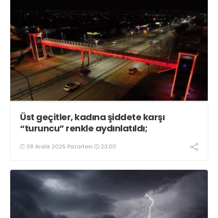
Üst geçitler, kadına şiddete karşı
“turuncu” renkle aydınlatıldı;
08 Aralık 2025 Pazartesi
23:00