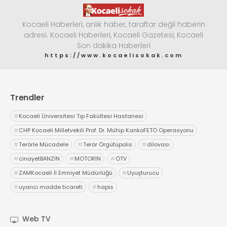
Kocaeli Haberleri, anlık haber, taraftar değil haberin
adresi. Kocaeli Haberleri, Kocaeli Gazetesi, Kocaeli
Son dakika Haberleri
https://www.kocaelisokak.com
Trendler
#
Kocaeli Üniversitesi Tıp Fakültesi Hastanesi
#
CHP Kocaeli Milletvekili Prof. Dr. Mühip KankoFETÖ Operasyonu
#
Terörle Mücadele
#
Terör Örgütüpolis
#
dilovası
#
cinayetBANZİN
#
MOTORİN
#
ÖTV
#
ZAMKocaeli İl Emniyet Müdürlüğü
#
Uyuşturucu
#
uyarıcı madde ticareti
#
hapis
Web TV