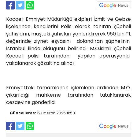
Röportajlar
Yahya Kaptan Mahallesi
Kocaeli Emniyet Müdürlüğü ekipleri İzmit ve Gebze
Akkavaklar Caddesi No:17/4 İzmit-
KOCAELİ
ilçelerinde kendilerini Polis olarak tanıtan şüpheli
şahısların, müşteki şahısları yönlendirerek 950 bin TL
kocaelisokak@gmail.com
değerinde ziynet eşyasını dolandıran şüphelinin
İstanbul ilinde olduğunu belirledi. M.Ö.isimli şüpheli
Kocaeli polisi tarafından yapılan operasyonla
yakalanarak gözaltına alındı.
Emniyetteki tamamlanan işlemlerin ardından M.Ö.
çıkarıldığı mahkeme tarafından tutuklanarak
cezaevine gönderildi
Güncelleme:
12 Haziran 2025 11:58