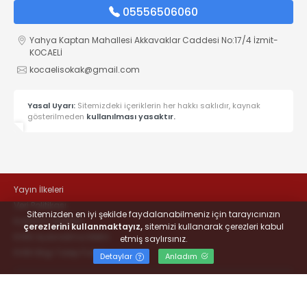
05556506060
Yahya Kaptan Mahallesi Akkavaklar Caddesi No:17/4 İzmit-
KOCAELİ
kocaelisokak@gmail.com
Yasal Uyarı:
Sitemizdeki içeriklerin her hakkı saklıdır, kaynak
gösterilmeden
kullanılması yasaktır.
Yayın İlkeleri
Veri Politikası
Sitemizden en iyi şekilde faydalanabilmeniz için tarayıcınızın
Kullanım Şartları
çerezlerini kullanmaktayız,
sitemizi kullanarak çerezleri kabul
KVKK Aydınlatma Metni
etmiş saylırsınız.
KVKK Bilgi Talep Formu
Detaylar
Anladım
© 2022
#KOCAELİSOKAK - Hayatta Haber Var
- Tüm hakları
saklıdır.