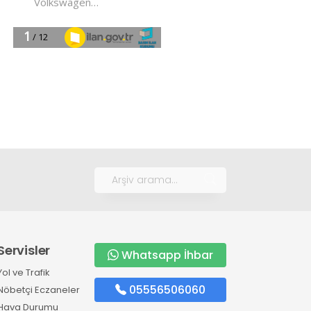
Servisler
Whatsapp İhbar
Yol ve Trafik
05556506060
Nöbetçi Eczaneler
Hava Durumu