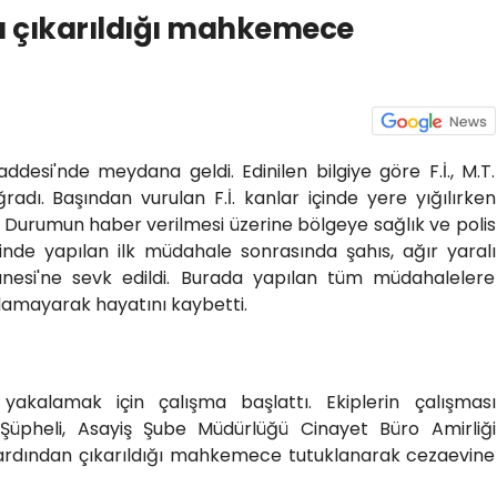
ı çıkarıldığı mahkemece
desi'nde meydana geldi. Edinilen bilgiye göre F.İ., M.T.
ğradı. Başından vurulan F.İ. kanlar içinde yere yığılırken
. Durumun haber verilmesi üzerine bölgeye sağlık ve polis
erinde yapılan ilk müdahale sonrasında şahıs, ağır yaralı
anesi'ne sevk edildi. Burada yapılan tüm müdahalelere
lamayarak hayatını kaybetti.
 yakalamak için çalışma başlattı. Ekiplerin çalışması
 Şüpheli, Asayiş Şube Müdürlüğü Cinayet Büro Amirliği
n ardından çıkarıldığı mahkemece tutuklanarak cezaevine