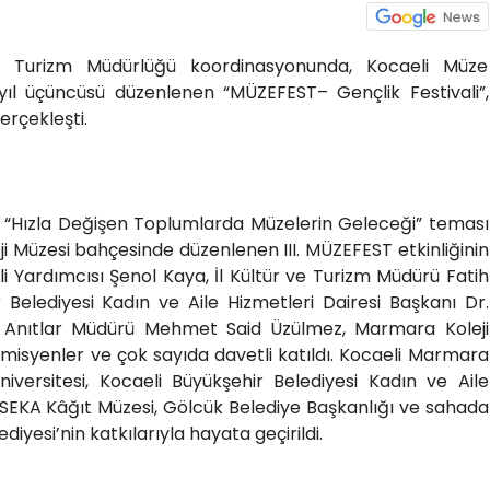
 ve Turizm Müdürlüğü koordinasyonunda, Kocaeli Müze
ıl üçüncüsü düzenlenen “MÜZEFEST– Gençlik Festivali”,
erçekleşti.
 “Hızla Değişen Toplumlarda Müzelerin Geleceği” teması
i Müzesi bahçesinde düzenlenen III. MÜZEFEST etkinliğinin
li Yardımcısı Şenol Kaya, İl Kültür ve Turizm Müdürü Fatih
 Belediyesi Kadın ve Aile Hizmetleri Dairesi Başkanı Dr.
 Anıtlar Müdürü Mehmet Said Üzülmez, Marmara Koleji
emisyenler ve çok sayıda davetli katıldı. Kocaeli Marmara
 Üniversitesi, Kocaeli Büyükşehir Belediyesi Kadın ve Aile
, SEKA Kâğıt Müzesi, Gölcük Belediye Başkanlığı ve sahada
diyesi’nin katkılarıyla hayata geçirildi.