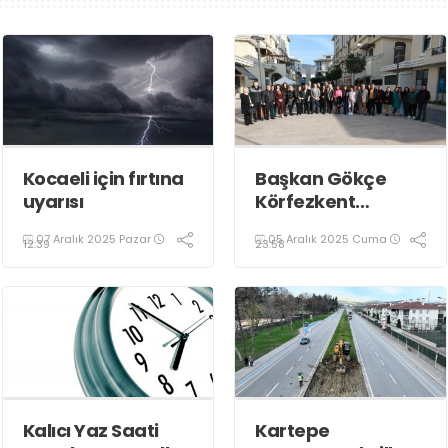
Kocaeli için fırtına
Başkan Gökçe
uyarısı
Körfezkent
Esnafına Konuk
07 Aralık 2025 Pazar
05 Aralık 2025 Cuma
Oldu
12:39
23:58
Kalıcı Yaz Saati
Kartepe