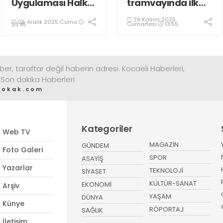
Uygulaması Halkın
tramvayında ilk
Sağlığını Tehdit
kepçe vuruldu
29 Kasım 2025
05 Aralık 2025 Cuma
Ediyor!
Cumartesi
13:55
23:45
ber, taraftar değil haberin adresi. Kocaeli Haberleri,
 Son dakika Haberleri
sokak.com
Kategoriler
Web TV
MAGAZİN
GÜNDEM
Foto Galeri
SPOR
ASAYİŞ
Yazarlar
TEKNOLOJİ
SİYASET
KÜLTÜR-SANAT
EKONOMİ
Arşiv
YAŞAM
DÜNYA
Künye
RÖPORTAJ
SAĞLIK
İletişim