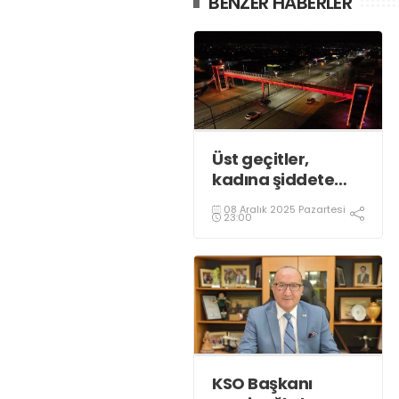
BENZER HABERLER
Üst geçitler,
kadına şiddete
karşı “turuncu”
08 Aralık 2025 Pazartesi
renkle aydınlatıldı;
23:00
KSO Başkanı