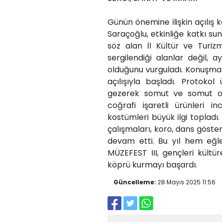
Günün önemine ilişkin açılı
Saraçoğlu, etkinliğe katkı su
söz alan İl Kültür ve Turi
sergilendiği alanlar değil,
olduğunu vurguladı. Konuşmala
açılışıyla başladı. Protokol
gezerek somut ve somut olma
coğrafi işaretli ürünleri in
kostümleri büyük ilgi topladı. 
çalışmaları, koro, dans göster
devam etti. Bu yıl hem eğle
MÜZEFEST III, gençleri kültü
köprü kurmayı başardı.
Güncelleme:
28 Mayıs 2025 11:56