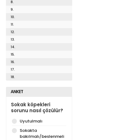
8.
9.
10.
11.
12.
13.
14.
15.
16.
17.
18.
ANKET
Sokak köpekleri
sorunu nasıl çözülür?
Uyutulmalı
Sokakta
bakılmalı/beslenmeli