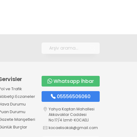
Servisler
Whatsapp İhbar
Yol ve Trafik
05556506060
Nöbetçi Eczaneler
Hava Durumu
Yahya Kaptan Mahallesi
Puan Durumu
Akkavaklar Caddesi
Gazete Manşetleri
No:17/4 İzmit-KOCAELİ
Günlük Burçlar
kocaelisokak@gmail.com