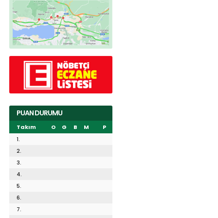
PUAN DURUMU
Takım
O
G
B
M
P
1.
2.
3.
4.
5.
6.
7.