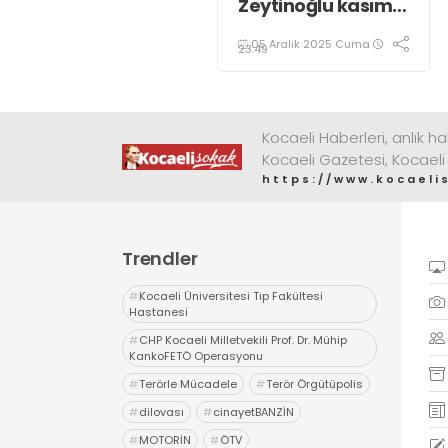
Zeytinoğlu kasım
ayı dış ticaret
05 Aralık 2025 Cuma
verilerini
23:49
değerlendirdi
Kocaeli Haberleri, anlık ha
Kocaeli Gazetesi, Kocaeli
https://www.kocaeli
Trendler
#
Kocaeli Üniversitesi Tıp Fakültesi
Hastanesi
#
CHP Kocaeli Milletvekili Prof. Dr. Mühip
KankoFETÖ Operasyonu
#
Terörle Mücadele
#
Terör Örgütüpolis
#
dilovası
#
cinayetBANZİN
#
MOTORİN
#
ÖTV