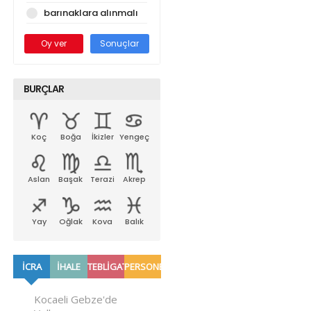
barınaklara alınmalı
Oy ver
Sonuçlar
BURÇLAR
Koç
Boğa
İkizler
Yengeç
Aslan
Başak
Terazi
Akrep
Yay
Oğlak
Kova
Balık