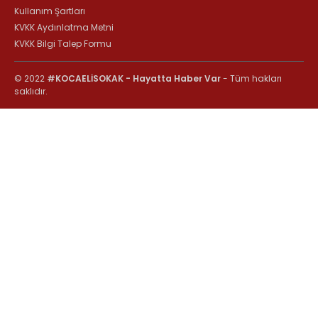
Kullanım Şartları
KVKK Aydınlatma Metni
KVKK Bilgi Talep Formu
© 2022
#KOCAELİSOKAK - Hayatta Haber Var
- Tüm hakları
saklıdır.