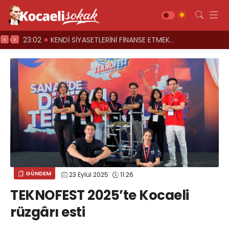
ARCIYORLAR
23:00
Üst geçitler, kadına şiddete karşı “turuncu” renkle aydınlatıldı;
12:39
Kocaeli i
<
>
GÜNDEM
23 Eylül 2025
11:26
TEKNOFEST 2025’te Kocaeli
rüzgârı esti