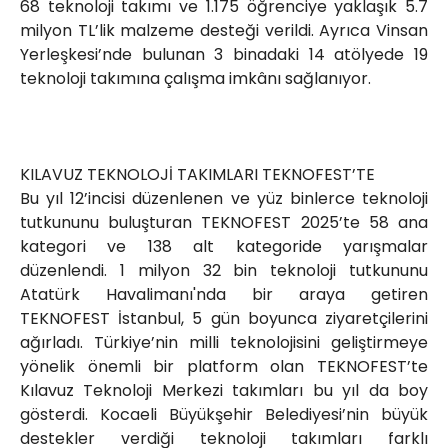
68 teknoloji takımı ve 1.175 öğrenciye yaklaşık 5.7
milyon TL’lik malzeme desteği verildi. Ayrıca Vinsan
Yerleşkesi’nde bulunan 3 binadaki 14 atölyede 19
teknoloji takımına çalışma imkânı sağlanıyor.
KILAVUZ TEKNOLOJİ TAKIMLARI TEKNOFEST’TE
Bu yıl 12’incisi düzenlenen ve yüz binlerce teknoloji
tutkununu buluşturan TEKNOFEST 2025’te 58 ana
kategori ve 138 alt kategoride yarışmalar
düzenlendi. 1 milyon 32 bin teknoloji tutkununu
Atatürk Havalimanı'nda bir araya getiren
TEKNOFEST İstanbul, 5 gün boyunca ziyaretçilerini
ağırladı. Türkiye’nin milli teknolojisini geliştirmeye
yönelik önemli bir platform olan TEKNOFEST’te
Kılavuz Teknoloji Merkezi takımları bu yıl da boy
gösterdi. Kocaeli Büyükşehir Belediyesi’nin büyük
destekler verdiği teknoloji takımları farklı