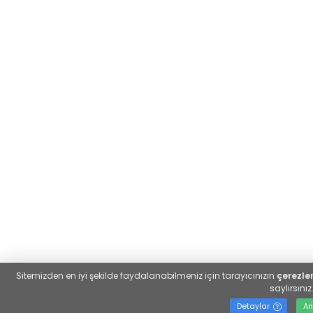
Sitemizden en iyi şekilde faydalanabilmeniz için tarayıcınızın
çerezler
saylırsınız
Detaylar
A