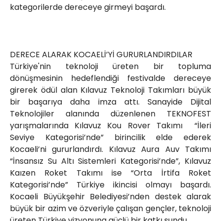
kategorilerde dereceye girmeyi başardı.
DERECE ALARAK KOCAELİ’Yİ GURURLANDIRDILAR
Türkiye'nin teknoloji üreten bir topluma
dönüşmesinin hedeflendiği festivalde dereceye
girerek ödül alan Kılavuz Teknoloji Takımları büyük
bir başarıya daha imza attı. Sanayide Dijital
Teknolojiler alanında düzenlenen TEKNOFEST
yarışmalarında Kılavuz Kou Rover Takımı “İleri
Seviye Kategorisi’nde” birincilik elde ederek
Kocaeli’ni gururlandırdı. Kılavuz Aura Auv Takımı
“İnsansız Su Altı Sistemleri Kategorisi’nde”, Kılavuz
Kaızen Roket Takımı ise “Orta İrtifa Roket
Kategorisi’nde” Türkiye ikincisi olmayı başardı.
Kocaeli Büyükşehir Belediyesi’nden destek alarak
büyük bir azim ve özveriyle çalışan gençler, teknoloji
üreten Türkiye vizyonuna güçlü bir katkı sundu.