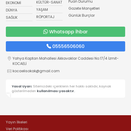
Puan Durumu
KÜLTÜR-SANAT
EKONOMİ
Gazete Manşetleri
YAŞAM
DÜNYA
Günlük Burçlar
RÖPORTAJ
SAĞLIK
Whatsapp İhbar
05556506060
Yahya Kaptan Mahallesi Akkavaklar Caddesi No:17/4 İzmit-
KOCAELİ
kocaelisokak@gmail.com
Yasal Uyarı:
Sitemizdeki içeriklerin her hakkı saklıdır, kaynak
gösterilmeden
kullanılması yasaktır.
Yayın İlkeleri
Veri Politikası