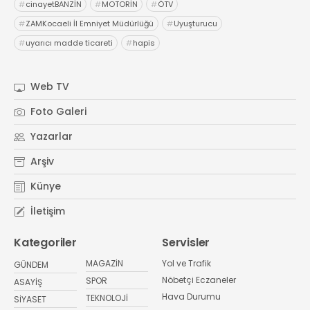
#
cinayetBANZİN
#
MOTORİN
#
ÖTV
#
ZAMKocaeli İl Emniyet Müdürlüğü
#
Uyuşturucu
#
uyarıcı madde ticareti
#
hapis
Web TV
Foto Galeri
Yazarlar
Arşiv
Künye
İletişim
Kategoriler
Servisler
MAGAZİN
Yol ve Trafik
GÜNDEM
Nöbetçi Eczaneler
SPOR
ASAYİŞ
Hava Durumu
TEKNOLOJİ
SİYASET