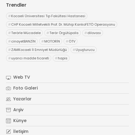
Trendler
#
Kocaeli Üniversitesi Tıp Fakültesi Hastanesi
#
CHP Kocaeli Milletvekili Prof. Dr. Mühip KankoFETÖ Operasyonu
#
Terörle Mücadele
#
Terör Örgütüpolis
#
dilovası
#
cinayetBANZİN
#
MOTORİN
#
ÖTV
#
ZAMKocaeli İl Emniyet Müdürlüğü
#
Uyuşturucu
#
uyarıcı madde ticareti
#
hapis
Web TV
Foto Galeri
Yazarlar
Arşiv
Künye
İletişim