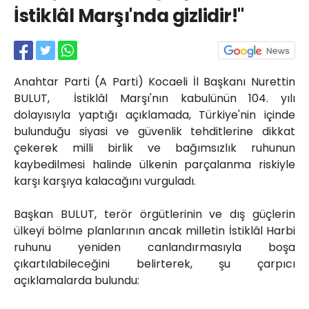
Röportajlar
İstiklâl Marşı'nda gizlidir!"
Yahya Kaptan Mahallesi
Akkavaklar Caddesi No:17/4 İzmit-
KOCAELİ
kocaelisokak@gmail.com
Anahtar Parti (A Parti) Kocaeli İl Başkanı Nurettin
BULUT, İstiklâl Marşı'nın kabulünün 104. yılı
dolayısıyla yaptığı açıklamada, Türkiye'nin içinde
bulunduğu siyasi ve güvenlik tehditlerine dikkat
çekerek milli birlik ve bağımsızlık ruhunun
kaybedilmesi halinde ülkenin parçalanma riskiyle
karşı karşıya kalacağını vurguladı.
Başkan BULUT, terör örgütlerinin ve dış güçlerin
ülkeyi bölme planlarının ancak milletin İstiklâl Harbi
ruhunu yeniden canlandırmasıyla boşa
çıkartılabileceğini belirterek, şu çarpıcı
açıklamalarda bulundu: