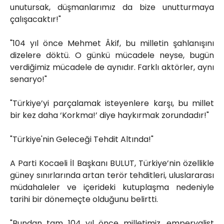
unutursak, düşmanlarımız da bize unutturmaya
çalışacaktır!"
"104 yıl önce Mehmet Âkif, bu milletin şahlanışını
dizelere döktü. O günkü mücadele neyse, bugün
verdiğimiz mücadele de aynıdır. Farklı aktörler, aynı
senaryo!"
"Türkiye’yi parçalamak isteyenlere karşı, bu millet
bir kez daha ‘Korkma!’ diye haykırmak zorundadır!"
"Türkiye'nin Geleceği Tehdit Altında!"
A Parti Kocaeli İl Başkanı BULUT, Türkiye’nin özellikle
güney sınırlarında artan terör tehditleri, uluslararası
müdahaleler ve içerideki kutuplaşma nedeniyle
tarihi bir dönemeçte olduğunu belirtti.
"Bundan tam 104 yıl önce milletimiz, emperyalist