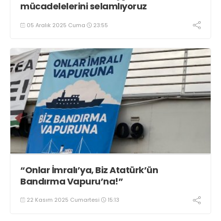
mücadelelerini selamlıyoruz
05 Aralık 2025 Cuma
23:55
“Onlar İmralı’ya, Biz Atatürk’ün
Bandırma Vapuru’na!”
22 Kasım 2025 Cumartesi
15:13