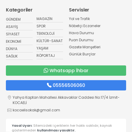
Kategoriler
Servisler
MAGAZİN
Yol ve Trafik
GÜNDEM
Nöbetçi Eczaneler
SPOR
ASAYİŞ
Hava Durumu
TEKNOLOJİ
SİYASET
Puan Durumu
KÜLTÜR-SANAT
EKONOMİ
Gazete Manşetleri
YAŞAM
DÜNYA
Günlük Burçlar
RÖPORTAJ
SAĞLIK
Whatsapp İhbar
05556506060
Yahya Kaptan Mahallesi Akkavaklar Caddesi No:17/4 İzmit-
KOCAELİ
kocaelisokak@gmail.com
Yasal Uyarı:
Sitemizdeki içeriklerin her hakkı saklıdır, kaynak
gösterilmeden
kullanılması yasaktır.