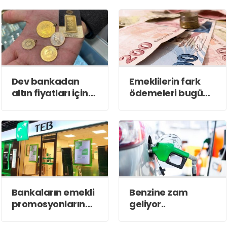
tarih belli oldu
Dev bankadan
Emeklilerin fark
altın fiyatları için
ödemeleri bugün
''rekor'' tahmini
hesaplarına
yatıyor
Bankaların emekli
Benzine zam
promosyonlarında
geliyor..
20 bin lira sınırı