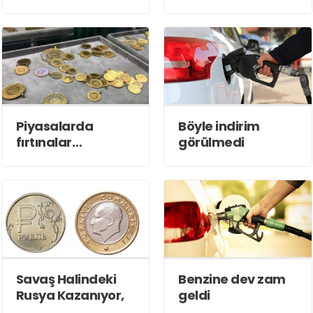
yabancıların faiz
uyarısı: ''Sert
beklentileri değişti
patlayacak''
Piyasalarda
Böyle indirim
fırtınalar
görülmedi
koparken dev
banka altın
tahminini
güncelledi
Savaş Halindeki
Benzine dev zam
Rusya Kazanıyor,
geldi