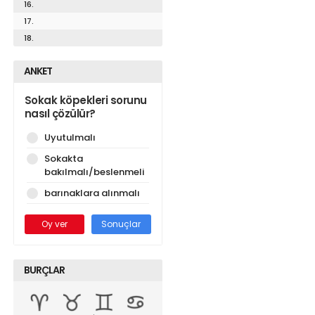
16.
17.
18.
ANKET
Sokak köpekleri sorunu
nasıl çözülür?
Uyutulmalı
Sokakta
bakılmalı/beslenmeli
barınaklara alınmalı
Oy ver
Sonuçlar
BURÇLAR