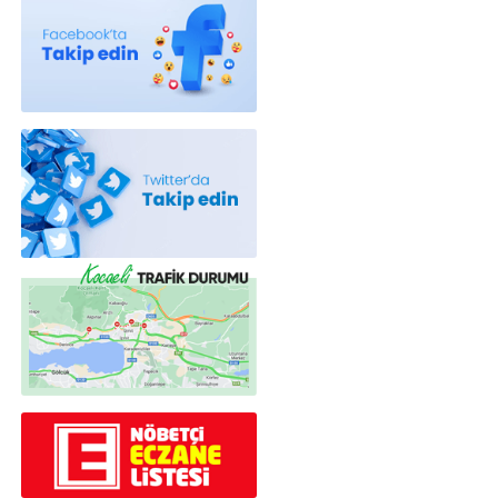
Röportajlar
Yahya Kaptan Mahallesi Akkavaklar
Caddesi No:17/4 İzmit-KOCAELİ
kocaelisokak@gmail.com