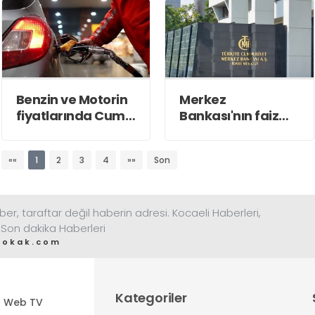
Benzin ve Motorin
Merkez
fiyatlarında Cuma
Bankası'nın faiz
günü artış olması
kararı bugün
bekleniyor
açıklanacak
««
1
2
3
4
»»
Son
ber, taraftar değil haberin adresi. Kocaeli Haberleri,
 Son dakika Haberleri
sokak.com
Kategoriler
Web TV