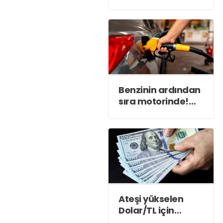
Benzinin ardından
sıra motorinde!
Tabelada zam var
Ateşi yükselen
Dolar/TL için
''eyvah'' dedirten