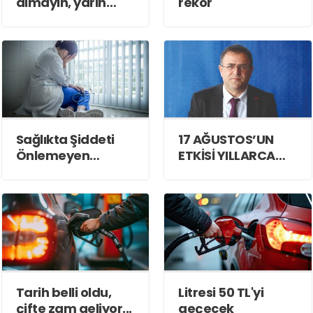
almayın, yarın
rekor
indirim var
Sağlıkta Şiddeti
17 AĞUSTOS’UN
Önlemeyen
ETKİSİ YILLARCA
İktidar, Suça
DEVAM ETTİ
Ortaktır!
Tarih belli oldu,
Litresi 50 TL'yi
çifte zam geliyor...
geçecek