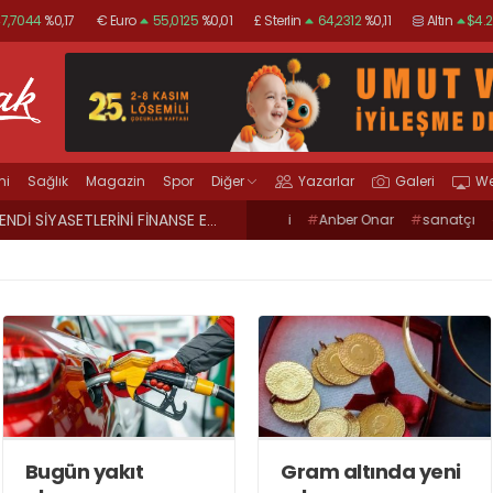
7,7044
%0,17
€ Euro
55,0125
%0,01
£ Sterlin
64,2312
%0,11
Altın
$4.2
Gümüş
97,16
%3,25
mi
Sağlık
Magazin
Spor
Diğer
Yazarlar
Galeri
We
 geçitler, kadına şiddete karşı “turuncu” renkle aydınlatıldı;
12:39
Kocaeli için fırtına uyarısı
#
Kocaeli Üniversitesi Tıp Fakültesi
#
Anber Onar
#
sanatçı
Hastanesi
#
CHP Kocaeli Milletvekili Prof.
Rooms GaleriKOCAEL
Dr. Mühip KankoFETÖ Operasyonu
#
UYARIKocaeli
#
Terörle Mücadele
#
Terör Örgütüpolis
#
MARMARAKAF
#
Ko
#
dilovası
#
cinayetBANZİN
#
MOTORİN
#
Kocaeli Büyükşehir Bele
#
ÖTV
#
ZAMKocaeli İl Emniyet
#
kocaeli
#
okul
Müdürlüğü
#
Uyuşturucu
#
uyarıcı
Mühendisleri Odası Kocaeli Şu
madde ticareti
#
hapisSıfır Atık Yönetim
#
İstanbul Yapı FuarıT
Sistemi
#
Sıfır Atık
#
etkinlik
#
Kandıra
#
Nicome
#
organizasyonKOCAELİ
#
POLİS
#
Sardala KoyuR
#
CİNAYET
#
Ramazan Bayra
Bugün yakıt
Gram altında yeni