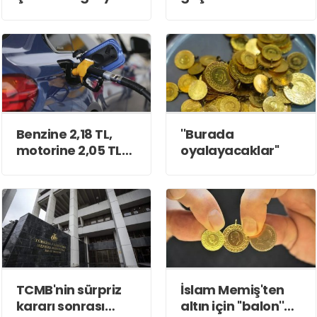
Benzine 2,18 TL,
''Burada
motorine 2,05 TL
oyalayacaklar''
ÖTV zammı
TCMB'nin sürpriz
İslam Memiş'ten
kararı sonrası
altın için ''balon''