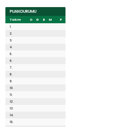
PUAN DURUMU
Takım
O
G
B
M
P
1.
2.
3.
4.
5.
6.
7.
8.
9.
10.
11.
12.
13.
14.
15.