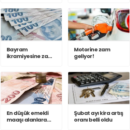
Bayram
Motorine zam
ikramiyesine zam
geliyor!
yok
En düşük emekli
Şubat ayı kira artış
maaşı alanlara
oranı belli oldu
fark ödemesi için