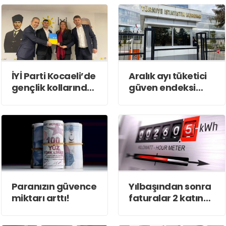
aşıldı
İYİ Parti Kocaeli’de
Aralık ayı tüketici
gençlik kollarında
güven endeksi
yeni dönem!
açıklandı
Paranızın güvence
Yılbaşından sonra
miktarı arttı!
faturalar 2 katına
çıkacak