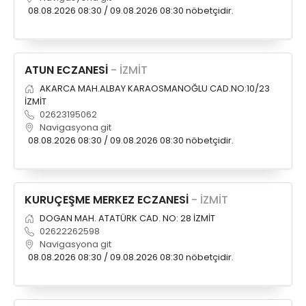
Röportajlar
08.08.2026 08:30 / 09.08.2026 08:30 nöbetçidir.
Yahya Kaptan Mahallesi
Akkavaklar Caddesi No:17/4 İzmit-
KOCAELİ
ATUN ECZANESİ
- İZMİT
kocaelisokak@gmail.com
AKARCA MAH.ALBAY KARAOSMANOĞLU CAD.NO:10/23
İZMİT
02623195062
Navigasyona git
08.08.2026 08:30 / 09.08.2026 08:30 nöbetçidir.
KURUÇEŞME MERKEZ ECZANESİ
- İZMİT
DOGAN MAH. ATATÜRK CAD. NO: 28 İZMİT
02622262598
Navigasyona git
08.08.2026 08:30 / 09.08.2026 08:30 nöbetçidir.