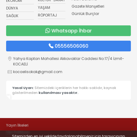
EKONOMİ
Gazete Manşetleri
YAŞAM
DÜNYA
Günlük Burçlar
RÖPORTAJ
SAĞLIK
Whatsapp İhbar
05556506060
Yahya Kaptan Mahallesi Akkavaklar Caddesi No:17/4 İzmit-
KOCAELİ
kocaelisokak@gmail.com
Yasal Uyarı:
Sitemizdeki içeriklerin her hakkı saklıdır, kaynak
gösterilmeden
kullanılması yasaktır.
Yayın İlkeleri
Veri Politikası
Sitemizden en iyi şekilde faydalanabilmeniz için tarayıcınızın