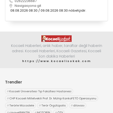
02622236687
Navigasyona git
08.08.2026 08:30 / 09.08.2026 08:30 nöbetçidir.
Kocaeli Haberleri, anlık haber, taraftar değil haberin
adresi. Kocaeli Haberleri, Kocaeli Gazetesi, Kocaeli
Son dakika Haberleri
https://www.kocaelisokak.com
Trendler
#
Kocaeli Üniversitesi Tıp Fakültesi Hastanesi
#
CHP Kocaeli Milletvekili Prof. Dr. Mühip KankoFETÖ Operasyonu
#
Terörle Mücadele
#
Terör Örgütüpolis
#
dilovası
#
cinayetBANZİN
#
MOTORİN
#
ÖTV