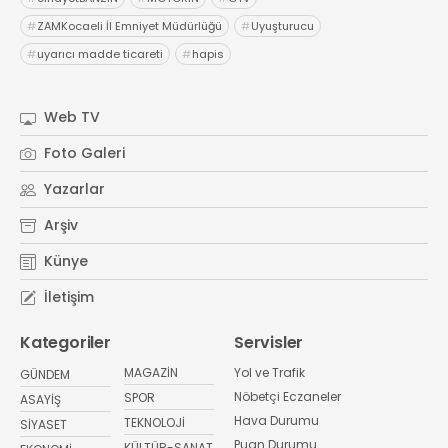
#
ZAMKocaeli İl Emniyet Müdürlüğü
#
Uyuşturucu
#
uyarıcı madde ticareti
#
hapis
Web TV
Foto Galeri
Yazarlar
Arşiv
Künye
İletişim
Kategoriler
Servisler
MAGAZİN
Yol ve Trafik
GÜNDEM
Nöbetçi Eczaneler
SPOR
ASAYİŞ
Hava Durumu
TEKNOLOJİ
SİYASET
Puan Durumu
KÜLTÜR-SANAT