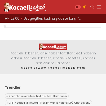
ARCIYORLAR
23:00
Üst geçitler, kadına şiddete karşı “turuncu” renkle aydınlatıldı;
12:39
Kocaeli i
Gündem
Siyaset
Asayiş
Ekonomi
Kocaeli Haberleri, anlık haber, taraftar değil haberin
adresi. Kocaeli Haberleri, Kocaeli Gazetesi, Kocaeli
Sağlık
Son dakika Haberleri
Magazin
https://www.kocaelisokak.com
Spor
Diğer
Trendler
Teknoloji
#
Kocaeli Üniversitesi Tıp Fakültesi Hastanesi
Kültür-Sanat
#
CHP Kocaeli Milletvekili Prof. Dr. Mühip KankoFETÖ Operasyonu
Web TV
Galeri
Yazarlar