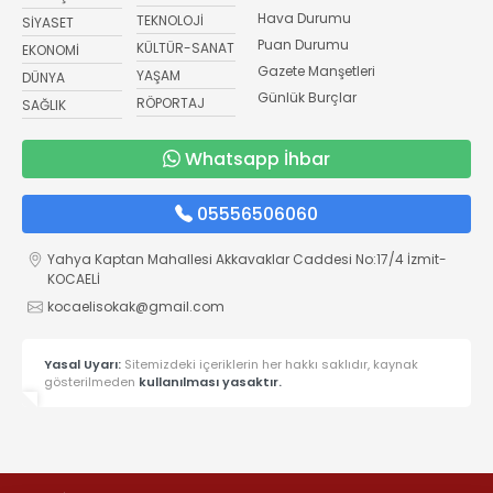
Hava Durumu
TEKNOLOJİ
SİYASET
Puan Durumu
KÜLTÜR-SANAT
EKONOMİ
Gazete Manşetleri
YAŞAM
DÜNYA
Günlük Burçlar
RÖPORTAJ
SAĞLIK
Whatsapp İhbar
05556506060
Yahya Kaptan Mahallesi Akkavaklar Caddesi No:17/4 İzmit-
KOCAELİ
kocaelisokak@gmail.com
Yasal Uyarı:
Sitemizdeki içeriklerin her hakkı saklıdır, kaynak
gösterilmeden
kullanılması yasaktır.