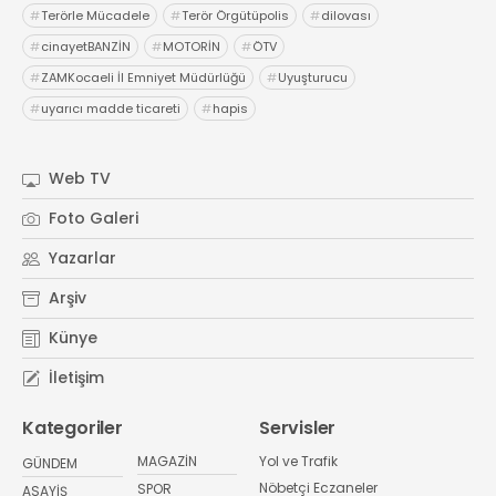
Röportajlar
#
Terörle Mücadele
#
Terör Örgütüpolis
#
dilovası
#
cinayetBANZİN
#
MOTORİN
#
ÖTV
Yahya Kaptan Mahallesi
Akkavaklar Caddesi No:17/4 İzmit-
#
ZAMKocaeli İl Emniyet Müdürlüğü
#
Uyuşturucu
KOCAELİ
#
uyarıcı madde ticareti
#
hapis
kocaelisokak@gmail.com
Web TV
Foto Galeri
Yazarlar
Arşiv
Künye
İletişim
Kategoriler
Servisler
MAGAZİN
Yol ve Trafik
GÜNDEM
Nöbetçi Eczaneler
SPOR
ASAYİŞ