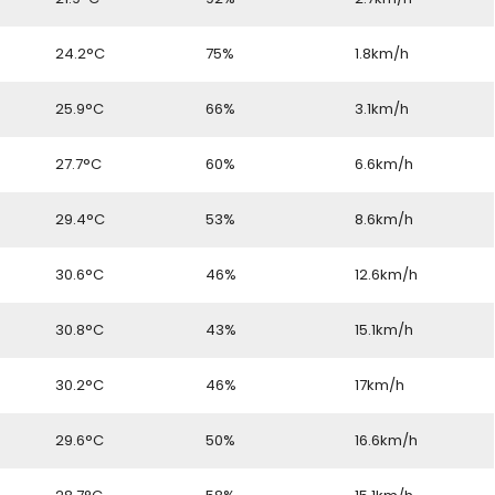
6
24.2°C
75%
1.8km/h
6
25.9°C
66%
3.1km/h
6
27.7°C
60%
6.6km/h
6
29.4°C
53%
8.6km/h
6
30.6°C
46%
12.6km/h
6
30.8°C
43%
15.1km/h
6
30.2°C
46%
17km/h
6
29.6°C
50%
16.6km/h