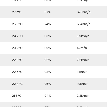
6
28.7°C
58%
15.1km/h
6
27.1°C
67%
14.3km/h
6
25.6°C
74%
12.4km/h
6
24.2°C
83%
9.9km/h
6
23.2°C
89%
4km/h
6
22.8°C
92%
2.2km/h
6
22.6°C
93%
1.1km/h
6
22.4°C
95%
1.9km/h
6
21.5°C
94%
2.3km/h