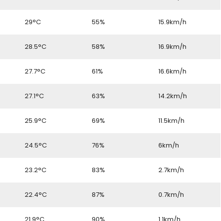
29°C
55%
15.9km/h
28.5°C
58%
16.9km/h
27.7°C
61%
16.6km/h
27.1°C
63%
14.2km/h
25.9°C
69%
11.5km/h
24.5°C
76%
6km/h
23.2°C
83%
2.7km/h
22.4°C
87%
0.7km/h
21.9°C
90%
1.1km/h