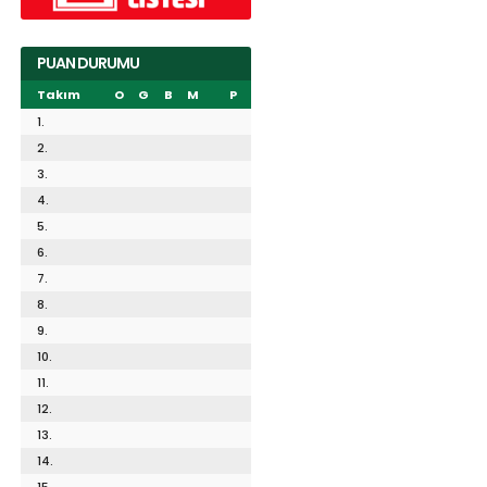
PUAN DURUMU
Takım
O
G
B
M
P
1.
2.
3.
4.
5.
6.
7.
8.
9.
10.
11.
12.
13.
14.
15.