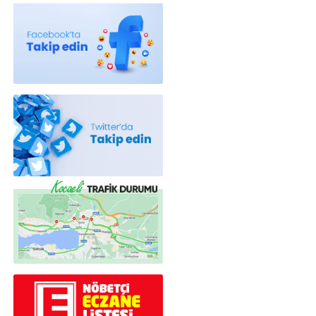
Röportajlar
Yahya Kaptan Mahallesi Akkavaklar
Caddesi No:17/4 İzmit-KOCAELİ
kocaelisokak@gmail.com