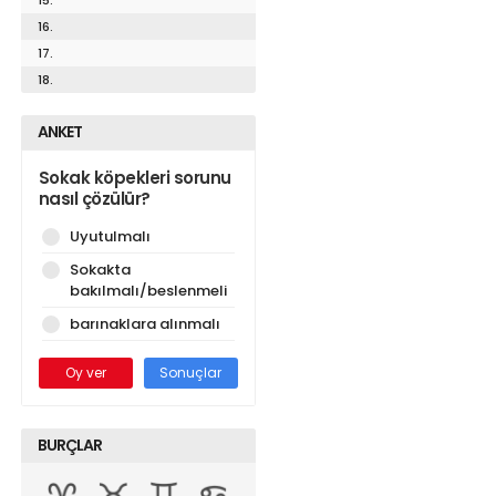
16.
17.
18.
ANKET
Sokak köpekleri sorunu
nasıl çözülür?
Uyutulmalı
Sokakta
bakılmalı/beslenmeli
barınaklara alınmalı
Oy ver
Sonuçlar
BURÇLAR