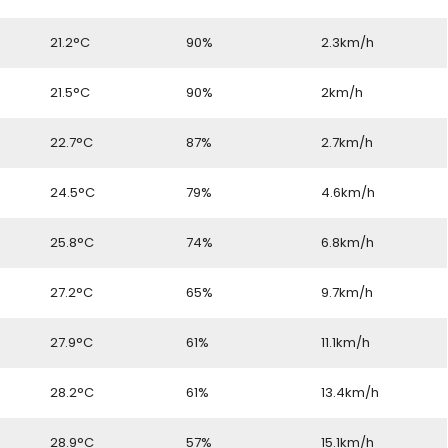
21.2°C
90%
2.3km/h
21.5°C
90%
2km/h
22.7°C
87%
2.7km/h
24.5°C
79%
4.6km/h
25.8°C
74%
6.8km/h
27.2°C
65%
9.7km/h
27.9°C
61%
11.1km/h
28.2°C
61%
13.4km/h
28.9°C
57%
15.1km/h