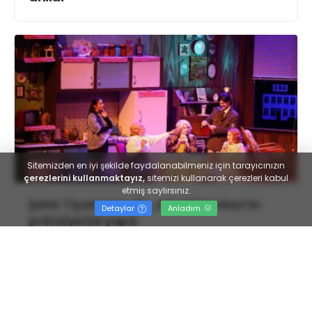
Sitemizden en iyi şekilde faydalanabilmeniz için tarayıcınızın
çerezlerini kullanmaktayız,
sitemizi kullanarak çerezleri kabul
etmiş saylırsınız.
Şehir Tiyatroları, Üç Jokerli Konken’in
Detaylar
Anladım
prömiyerini yaptı
İlk
««
1
2
3
4
»»
Son