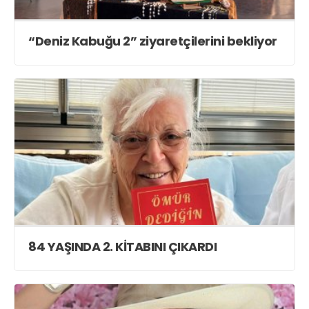
“Deniz Kabuğu 2” ziyaretçilerini bekliyor
84 YAŞINDA 2. KİTABINI ÇIKARDI