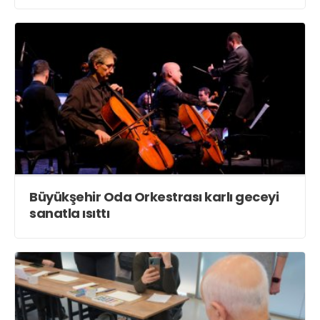
Büyükşehir Oda Orkestrası karlı geceyi
sanatla ısıttı