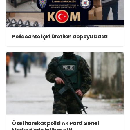
Polis sahte içki üretilen depoyu bastı
Özel harekat polisi AK Parti Genel
Merkezi'nde intihar etti