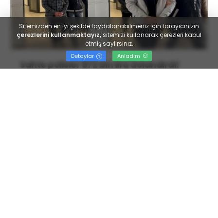
Sitemizden en iyi şekilde faydalanabilmeniz için tarayıcınızın
çerezlerini kullanmaktayız,
sitemizi kullanarak çerezleri kabul
etmiş saylırsınız.
Detaylar
Anladım
Sahte polisler 872 bin lira dolandırdı!
İlk
««
1
2
3
4
»»
Son
Kocaeli Haberleri, anlık haber, taraftar değil haberin
adresi. Kocaeli Haberleri, Kocaeli Gazetesi, Kocaeli
Son dakika Haberleri
https://www.kocaelisokak.com
Trendler