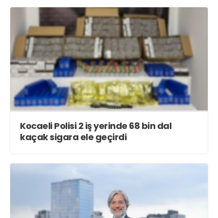
Röportajlar
Yahya Kaptan Mahallesi
Akkavaklar Caddesi No:17/4 İzmit-
KOCAELİ
kocaelisokak@gmail.com
Kocaeli Polisi 2 iş yerinde 68 bin dal
kaçak sigara ele geçirdi