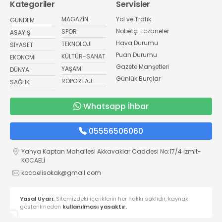
Kategoriler
Servisler
MAGAZİN
Yol ve Trafik
GÜNDEM
Nöbetçi Eczaneler
SPOR
ASAYİŞ
Hava Durumu
TEKNOLOJİ
SİYASET
Puan Durumu
KÜLTÜR-SANAT
EKONOMİ
Gazete Manşetleri
YAŞAM
DÜNYA
Günlük Burçlar
RÖPORTAJ
SAĞLIK
Whatsapp İhbar
05556506060
Yahya Kaptan Mahallesi Akkavaklar Caddesi No:17/4 İzmit-
KOCAELİ
kocaelisokak@gmail.com
Yasal Uyarı:
Sitemizdeki içeriklerin her hakkı saklıdır, kaynak
gösterilmeden
kullanılması yasaktır.