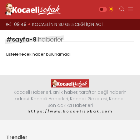
 aşacak
09:49
KOCAELİ’NİN SU GELECEĞİ İÇİN ACİL ÇAĞRI
09:44
"Vatandaşı
Gündem
#sayfa-9
haberler
Siyaset
Listelenecek haber bulunamadı.
Asayiş
Ekonomi
Sağlık
Magazin
Kocaeli Haberleri, anlık haber, taraftar değil haberin
adresi. Kocaeli Haberleri, Kocaeli Gazetesi, Kocaeli
Spor
Son dakika Haberleri
Diğer
https://www.kocaelisokak.com
Teknoloji
Kültür-Sanat
Trendler
Web TV
Galeri
Yazarlar