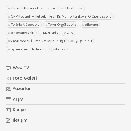
Röportajlar
#
Kocaeli Üniversitesi Tıp Fakültesi Hastanesi
Yahya Kaptan Mahallesi
#
CHP Kocaeli Milletvekili Prof. Dr. Mühip KankoFETÖ Operasyonu
Akkavaklar Caddesi No:17/4 İzmit-
KOCAELİ
#
Terörle Mücadele
#
Terör Örgütüpolis
#
dilovası
#
cinayetBANZİN
#
MOTORİN
#
ÖTV
kocaelisokak@gmail.com
#
ZAMKocaeli İl Emniyet Müdürlüğü
#
Uyuşturucu
#
uyarıcı madde ticareti
#
hapis
Web TV
Foto Galeri
Yazarlar
Arşiv
Künye
İletişim