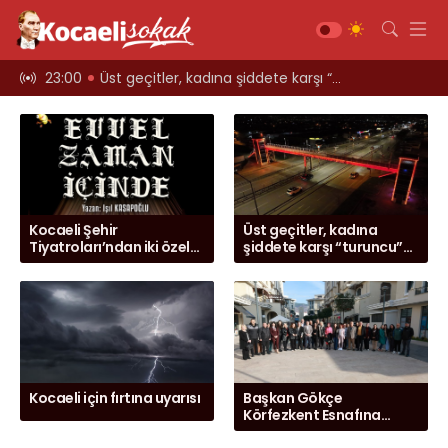
ARCIYORLAR
23:00
Üst geçitler, kadına şiddete karşı “turuncu” renkle aydınlatıldı;
12:39
Kocaeli i
Gündem
Siyaset
Asayiş
Ekonomi
Kocaeli Şehir
Üst geçitler, kadına
Sağlık
Tiyatroları’ndan iki özel
şiddete karşı “turuncu”
oyun
renkle aydınlatıldı;
Magazin
Spor
Diğer
Teknoloji
Kocaeli için fırtına uyarısı
Başkan Gökçe
Körfezkent Esnafına
Kültür-Sanat
Konuk Oldu
Web TV
Galeri
Yazarlar