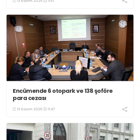
13 Kasım 2025
11:51
Encümende 6 otopark ve 138 şoföre
para cezası
13 Kasım 2025
11:47