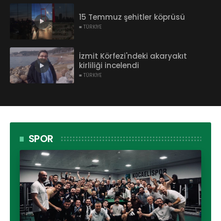
15 Temmuz şehitler köprüsü
■ TÜRKİYE
İzmit Körfezi'ndeki akaryakıt
kirliliği incelendi
■ TÜRKİYE
SPOR