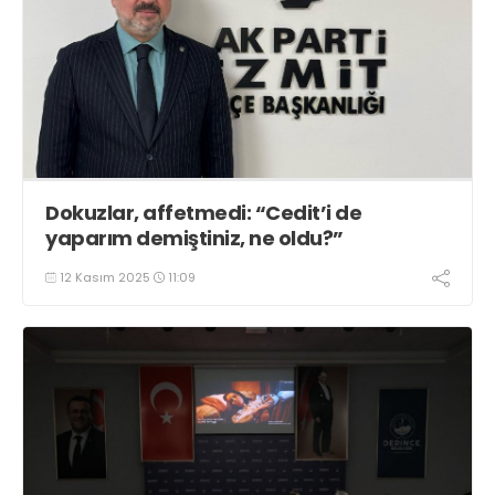
Dokuzlar, affetmedi: “Cedit’i de
yaparım demiştiniz, ne oldu?”
12 Kasım 2025
11:09