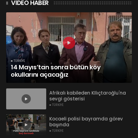
VİDEO HABER
■ TÜRKİYE
14 Mayıs’tan sonra bütün köy
okullarını açacağız
Afrikalı kabileden KIlıçtaroğlu'na
sevgi gösterisi
■ TÜRKİYE
Kocaeli polisi bayramda görev
başında
■ TÜRKİYE