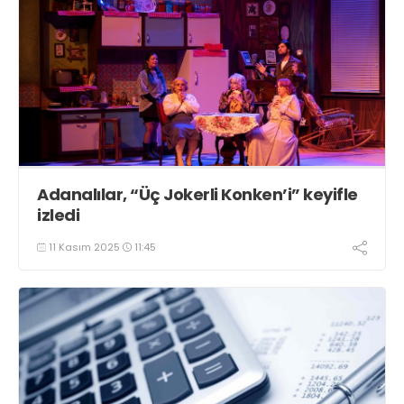
Adanalılar, “Üç Jokerli Konken’i” keyifle
izledi
11 Kasım 2025
11:45