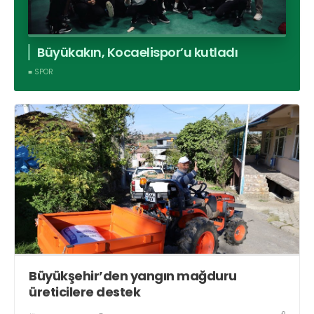
Büyükakın, Kocaelispor’u kutladı
■ SPOR
Büyükşehir’den yangın mağduru
üreticilere destek