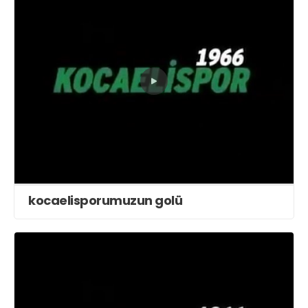
kocaelisporumuzun golü