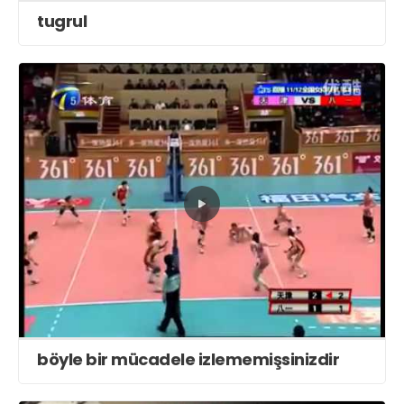
tugrul
böyle bir mücadele izlememişsinizdir