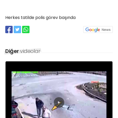
Röportajlar
Yahya Kaptan Mahallesi
Akkavaklar Caddesi No:17/4 İzmit-
Herkes tatilde polis görev başında
KOCAELİ
kocaelisokak@gmail.com
Diğer
videolar