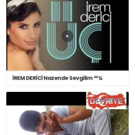
İREM DERİCİ Nazende Sevgilim ²°¼