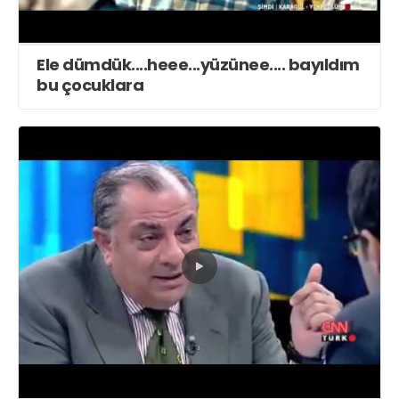
Ele dümdük....heee...yüzünee.... bayıldım
bu çocuklara