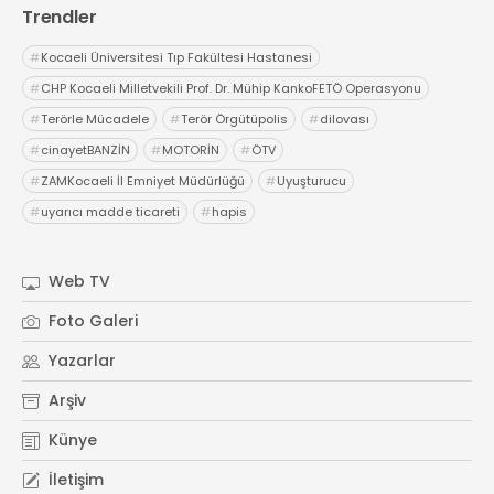
Röportajlar
Trendler
Yahya Kaptan Mahallesi
#
Kocaeli Üniversitesi Tıp Fakültesi Hastanesi
Akkavaklar Caddesi No:17/4 İzmit-
#
CHP Kocaeli Milletvekili Prof. Dr. Mühip KankoFETÖ Operasyonu
KOCAELİ
#
Terörle Mücadele
#
Terör Örgütüpolis
#
dilovası
kocaelisokak@gmail.com
#
cinayetBANZİN
#
MOTORİN
#
ÖTV
#
ZAMKocaeli İl Emniyet Müdürlüğü
#
Uyuşturucu
#
uyarıcı madde ticareti
#
hapis
Web TV
Foto Galeri
Yazarlar
Arşiv
Künye
İletişim