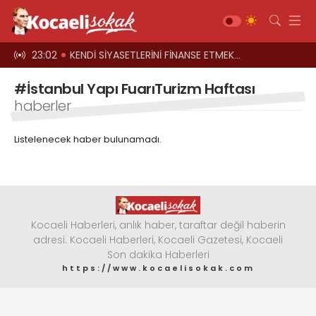
el oyun
23:02
KENDİ SİYASETLERİNİ FİNANSE ETMEK İÇİN KOCAELİ'Yİ HARCIYORLAR
23:00
Üst geçitler, k
Gündem
#İstanbul Yapı FuarıTurizm Haftası
Siyaset
haberler
Asayiş
Listelenecek haber bulunamadı.
Ekonomi
Sağlık
Magazin
Spor
Kocaeli Haberleri, anlık haber, taraftar değil haberin
adresi. Kocaeli Haberleri, Kocaeli Gazetesi, Kocaeli
Diğer
Son dakika Haberleri
https://www.kocaelisokak.com
Teknoloji
Kültür-Sanat
Web TV
Galeri
Yazarlar