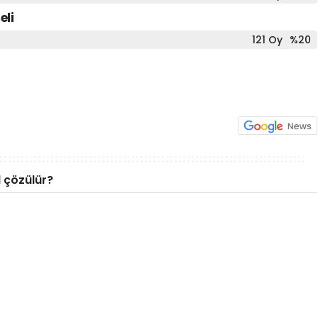
eli
121 Oy
%20
l çözülür?