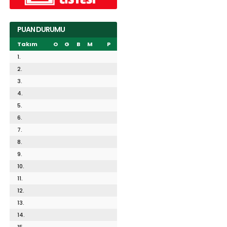
PUAN DURUMU
Takım
O
G
B
M
P
1.
2.
3.
4.
5.
6.
7.
8.
9.
10.
11.
12.
13.
14.
15.