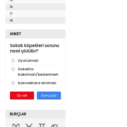
16.
17.
18.
ANKET
Sokak köpekleri sorunu
nasıl çözülür?
Uyutulmalı
Sokakta
bakılmalı/beslenmeli
barınaklara alınmalı
Oy ver
Sonuçlar
BURÇLAR