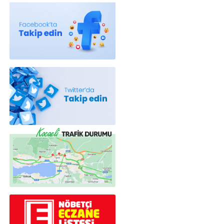
Röportajlar
Yahya Kaptan Mahallesi Akkavaklar
Caddesi No:17/4 İzmit-KOCAELİ
kocaelisokak@gmail.com