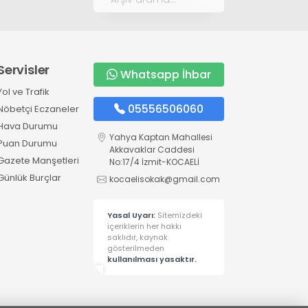
Servisler
Whatsapp İhbar
Yol ve Trafik
05556506060
Nöbetçi Eczaneler
Hava Durumu
Yahya Kaptan Mahallesi
Puan Durumu
Akkavaklar Caddesi
Gazete Manşetleri
No:17/4 İzmit-KOCAELİ
Günlük Burçlar
kocaelisokak@gmail.com
Yasal Uyarı:
Sitemizdeki
içeriklerin her hakkı
saklıdır, kaynak
gösterilmeden
kullanılması yasaktır.