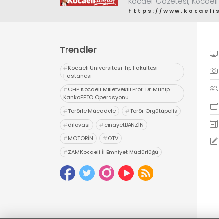
Kocaeli Gazetesi, Kocaeli
https://www.kocaeli
Trendler
#
Kocaeli Üniversitesi Tıp Fakültesi
Hastanesi
#
CHP Kocaeli Milletvekili Prof. Dr. Mühip
KankoFETÖ Operasyonu
#
Terörle Mücadele
#
Terör Örgütüpolis
#
dilovası
#
cinayetBANZİN
#
MOTORİN
#
ÖTV
#
ZAMKocaeli İl Emniyet Müdürlüğü
#
Uyuşturucu
#
uyarıcı madde ticareti
#
hapis