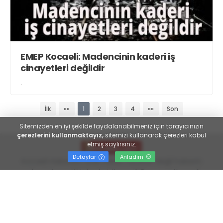
EMEP Kocaeli: Madencinin kaderi iş
cinayetleri değildir
.
İlk
««
1
2
3
4
»»
Son
Sitemizden en iyi şekilde faydalanabilmeniz için tarayıcınızın
çerezlerini kullanmaktayız,
sitemizi kullanarak çerezleri kabul
etmiş saylırsınız.
Detaylar
Anladım
Kocaeli Haberleri, anlık haber, taraftar değil haberin
adresi. Kocaeli Haberleri, Kocaeli Gazetesi, Kocaeli
Son dakika Haberleri
https://www.kocaelisokak.com