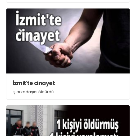
İzmit'te cinayet
İş arkadaşını öldürdü