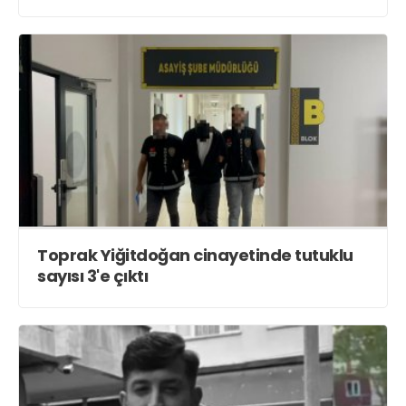
Röportajlar
Yahya Kaptan Mahallesi
Akkavaklar Caddesi No:17/4 İzmit-
KOCAELİ
kocaelisokak@gmail.com
Toprak Yiğitdoğan cinayetinde tutuklu
sayısı 3'e çıktı