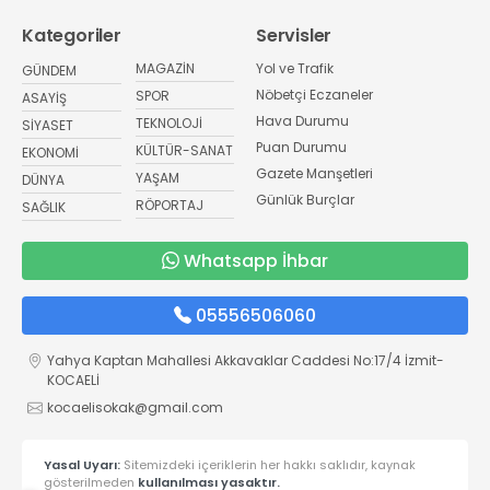
Kategoriler
Servisler
MAGAZİN
Yol ve Trafik
GÜNDEM
Nöbetçi Eczaneler
SPOR
ASAYİŞ
Hava Durumu
TEKNOLOJİ
SİYASET
Puan Durumu
KÜLTÜR-SANAT
EKONOMİ
Gazete Manşetleri
YAŞAM
DÜNYA
Günlük Burçlar
RÖPORTAJ
SAĞLIK
Whatsapp İhbar
05556506060
Yahya Kaptan Mahallesi Akkavaklar Caddesi No:17/4 İzmit-
KOCAELİ
kocaelisokak@gmail.com
Yasal Uyarı:
Sitemizdeki içeriklerin her hakkı saklıdır, kaynak
gösterilmeden
kullanılması yasaktır.