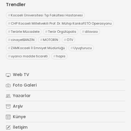
Röportajlar
Trendler
Yahya Kaptan Mahallesi
#
Kocaeli Üniversitesi Tıp Fakültesi Hastanesi
Akkavaklar Caddesi No:17/4 İzmit-
#
CHP Kocaeli Milletvekili Prof. Dr. Mühip KankoFETÖ Operasyonu
KOCAELİ
#
Terörle Mücadele
#
Terör Örgütüpolis
#
dilovası
kocaelisokak@gmail.com
#
cinayetBANZİN
#
MOTORİN
#
ÖTV
#
ZAMKocaeli İl Emniyet Müdürlüğü
#
Uyuşturucu
#
uyarıcı madde ticareti
#
hapis
Web TV
Foto Galeri
Yazarlar
Arşiv
Künye
İletişim