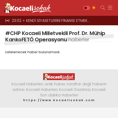
el oyun
23:02
KENDİ SİYASETLERİNİ FİNANSE ETMEK İÇİN KOCAELİ'Yİ HARCIYORLAR
23:00
Üst geçitler, k
Gündem
#CHP Kocaeli Milletvekili Prof. Dr. Mühip
Siyaset
KankoFETÖ Operasyonu
haberler
Asayiş
Listelenecek haber bulunamadı.
Ekonomi
Sağlık
Magazin
Spor
Kocaeli Haberleri, anlık haber, taraftar değil haberin
adresi. Kocaeli Haberleri, Kocaeli Gazetesi, Kocaeli
Diğer
Son dakika Haberleri
https://www.kocaelisokak.com
Teknoloji
Kültür-Sanat
Web TV
Galeri
Yazarlar