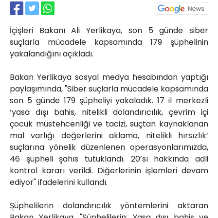
Röportajlar
Yahya Kaptan Mahallesi
İçişleri Bakanı Ali Yerlikaya, son 5 günde siber
Akkavaklar Caddesi No:17/4 İzmit-
KOCAELİ
suçlarla mücadele kapsamında 179 şüphelinin
yakalandığını açıkladı.
kocaelisokak@gmail.com
Bakan Yerlikaya sosyal medya hesabından yaptığı
paylaşımında, "Siber suçlarla mücadele kapsamında
son 5 günde 179 şüpheliyi yakaladık. 17 il merkezli
‘yasa dışı bahis, nitelikli dolandırıcılık, çevrim içi
çocuk müstehcenliği ve tacizi, suçtan kaynaklanan
mal varlığı değerlerini aklama, nitelikli hırsızlık’
suçlarına yönelik düzenlenen operasyonlarımızda,
46 şüpheli şahıs tutuklandı. 20’sı hakkında adli
kontrol kararı verildi. Diğerlerinin işlemleri devam
ediyor" ifadelerini kullandı.
Şüphelilerin dolandırıcılık yöntemlerini aktaran
Bakan Yerlikaya, "Şüphelilerin; Yasa dışı bahis ve