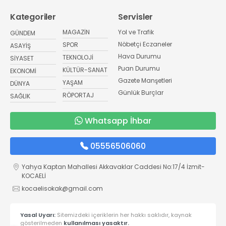
Kategoriler
Servisler
MAGAZİN
Yol ve Trafik
GÜNDEM
Nöbetçi Eczaneler
SPOR
ASAYİŞ
Hava Durumu
TEKNOLOJİ
SİYASET
Puan Durumu
KÜLTÜR-SANAT
EKONOMİ
Gazete Manşetleri
YAŞAM
DÜNYA
Günlük Burçlar
RÖPORTAJ
SAĞLIK
Whatsapp İhbar
05556506060
Yahya Kaptan Mahallesi Akkavaklar Caddesi No:17/4 İzmit-
KOCAELİ
kocaelisokak@gmail.com
Yasal Uyarı:
Sitemizdeki içeriklerin her hakkı saklıdır, kaynak
gösterilmeden
kullanılması yasaktır.