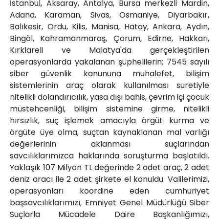
İstanbul, Aksaray, Antalya, Bursa merkezli Mardin,
Adana, Karaman, Sivas, Osmaniye, Diyarbakır,
Balıkesir, Ordu, Kilis, Manisa, Hatay, Ankara, Aydın,
Bingöl, Kahramanmaraş, Çorum, Edirne, Hakkari,
Kırklareli ve Malatya'da gerçekleştirilen
operasyonlarda yakalanan şüphelilerin; 7545 sayılı
siber güvenlik kanununa muhalefet, bilişim
sistemlerinin araç olarak kullanılması suretiyle
nitelikli dolandırıcılık, yasa dışı bahis, çevrim içi çocuk
müstehcenliği, bilişim sistemine girme, nitelikli
hırsızlık, suç işlemek amacıyla örgüt kurma ve
örgüte üye olma, suçtan kaynaklanan mal varlığı
değerlerinin aklanması suçlarından
savcılıklarımızca haklarında soruşturma başlatıldı.
Yaklaşık 107 Milyon TL değerinde 2 adet araç, 2 adet
deniz aracı ile 2 adet şirkete el konuldu. Valilerimizi,
operasyonları koordine eden cumhuriyet
başsavcılıklarımızı, Emniyet Genel Müdürlüğü Siber
Suçlarla Mücadele Daire Başkanlığımızı,