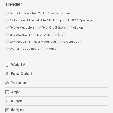
Trendler
#
Kocaeli Üniversitesi Tıp Fakültesi Hastanesi
#
CHP Kocaeli Milletvekili Prof. Dr. Mühip KankoFETÖ Operasyonu
#
Terörle Mücadele
#
Terör Örgütüpolis
#
dilovası
#
cinayetBANZİN
#
MOTORİN
#
ÖTV
#
ZAMKocaeli İl Emniyet Müdürlüğü
#
Uyuşturucu
#
uyarıcı madde ticareti
#
hapis
Web TV
Foto Galeri
Yazarlar
Arşiv
Künye
İletişim