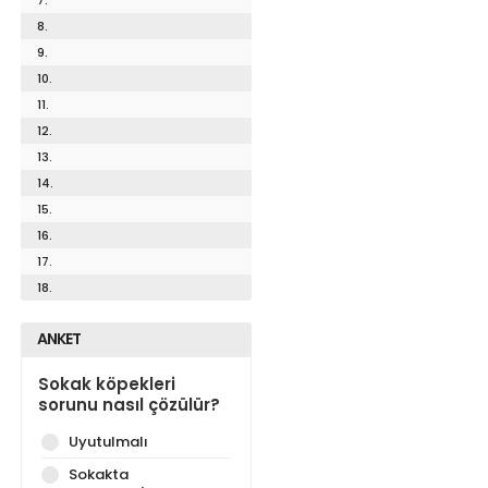
8.
9.
10.
11.
12.
13.
14.
15.
16.
17.
18.
ANKET
Sokak köpekleri
sorunu nasıl çözülür?
Uyutulmalı
Sokakta