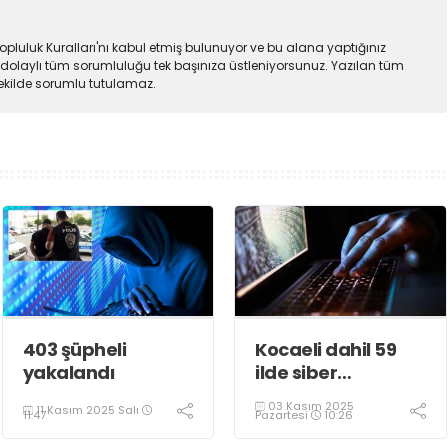
pluluk Kuralları'nı kabul etmiş bulunuyor ve bu alana yaptığınız
dolaylı tüm sorumluluğu tek başınıza üstleniyorsunuz. Yazılan tüm
şekilde sorumlu tutulamaz.
403 şüpheli
Kocaeli dahil 59
yakalandı
ilde siber
dolandırıcılık
03 Kasım 2025
11 Kasım 2025 Salı
operasyonu
Pazartesi
10:26
11:47