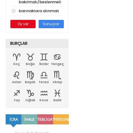
bakılmalı/beslenmeli
barınaklara alınmalı
Oy ver
Sonuçlar
BURÇLAR
Koç
Boğa
İkizler
Yengeç
Aslan
Başak
Terazi
Akrep
Yay
Oğlak
Kova
Balık