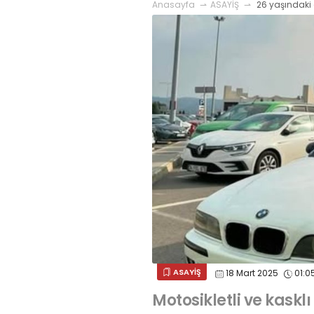
Anasayfa
ASAYİŞ
26 yaşındaki 
ASAYİŞ
18 Mart 2025
01:0
Motosikletli ve kaskl