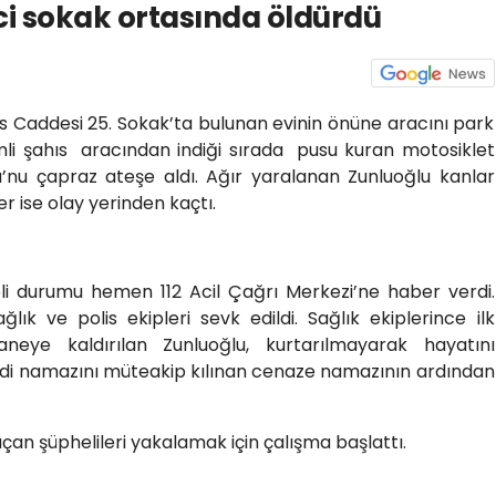
ci sokak ortasında öldürdü
is Caddesi 25. Sokak’ta bulunan evinin önüne aracını park
i şahıs aracından indiği sırada pusu kuran motosiklet
ğlu’nu çapraz ateşe aldı. Ağır yaralanan Zunluoğlu kanlar
er ise olay yerinden kaçtı.
eli durumu hemen 112 Acil Çağrı Merkezi’ne haber verdi.
lık ve polis ekipleri sevk edildi. Sağlık ekiplerince ilk
neye kaldırılan Zunluoğlu, kurtarılmayarak hayatını
indi namazını müteakip kılınan cenaze namazının ardından
açan şüphelileri yakalamak için çalışma başlattı.