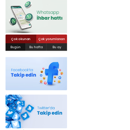
Röportajlar
Yahya Kaptan Mahallesi Akkavaklar
Caddesi No:17/4 İzmit-KOCAELİ
kocaelisokak@gmail.com
Çok okunan
Çok yorumlanan
Bugün
Bu hafta
Bu ay