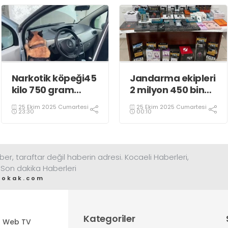
Narkotik köpeği45
Jandarma ekipleri
kilo 750 gram
2 milyon 450 bin
eroin buldu
TL’lik kaçak ürün
25 Ekim 2025 Cumartesi
25 Ekim 2025 Cumartesi
ele geçirdi
23:30
00:10
ber, taraftar değil haberin adresi. Kocaeli Haberleri,
 Son dakika Haberleri
sokak.com
Kategoriler
Web TV