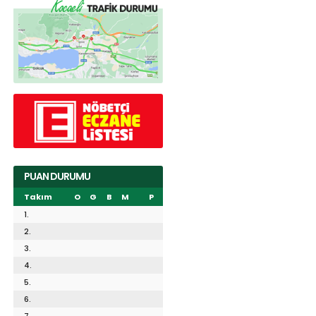
PUAN DURUMU
Takım
O
G
B
M
P
1.
2.
3.
4.
5.
6.
7.