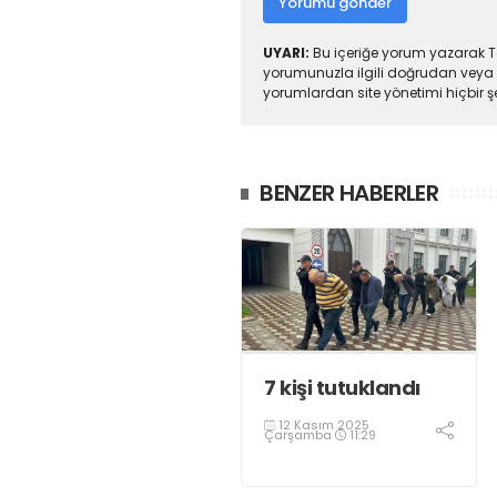
Yorumu gönder
UYARI:
Bu içeriğe yorum yazarak To
yorumunuzla ilgili doğrudan veya 
yorumlardan site yönetimi hiçbir 
BENZER HABERLER
7 kişi tutuklandı
12 Kasım 2025
Çarşamba
11:29