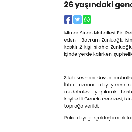
26 yaşındaki gen
Mimar Sinan Mahallesi Piri Re
eden Bayram Zunluoğlu isiml
kasklı 2 kişi, silahla Zunluo
içinde yerde kalırken, şüphelil
Silah seslerini duyan mahall
İhbar üzerine olay yerine sağ
müdahalesi yapılarak hasta
kaybetti.Gencin cenazesi, ik
toprağa verildi.
Polis olayı gerçekleştirerek k