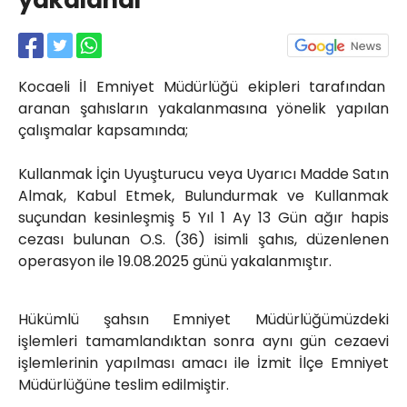
yakalandı
Röportajlar
Yahya Kaptan Mahallesi
Akkavaklar Caddesi No:17/4 İzmit-
KOCAELİ
Kocaeli İl Emniyet Müdürlüğü ekipleri tarafından
kocaelisokak@gmail.com
aranan şahısların yakalanmasına yönelik yapılan
çalışmalar kapsamında;
Kullanmak İçin Uyuşturucu veya Uyarıcı Madde Satın
Almak, Kabul Etmek, Bulundurmak ve Kullanmak
suçundan kesinleşmiş 5 Yıl 1 Ay 13 Gün ağır hapis
cezası bulunan O.S. (36) isimli şahıs, düzenlenen
operasyon ile 19.08.2025 günü yakalanmıştır.
Hükümlü şahsın Emniyet Müdürlüğümüzdeki
işlemleri tamamlandıktan sonra aynı gün cezaevi
işlemlerinin yapılması amacı ile İzmit İlçe Emniyet
Müdürlüğüne teslim edilmiştir.