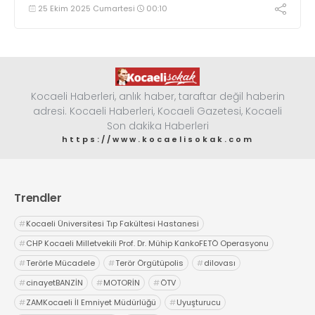
25 Ekim 2025 Cumartesi
00:10
Kocaeli Haberleri, anlık haber, taraftar değil haberin
adresi. Kocaeli Haberleri, Kocaeli Gazetesi, Kocaeli
Son dakika Haberleri
https://www.kocaelisokak.com
Trendler
#
Kocaeli Üniversitesi Tıp Fakültesi Hastanesi
#
CHP Kocaeli Milletvekili Prof. Dr. Mühip KankoFETÖ Operasyonu
#
Terörle Mücadele
#
Terör Örgütüpolis
#
dilovası
#
cinayetBANZİN
#
MOTORİN
#
ÖTV
#
ZAMKocaeli İl Emniyet Müdürlüğü
#
Uyuşturucu