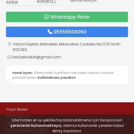
Günlük Burçlar
RÖPORTAJ
SAĞLIK
Whatsapp İhbar
05556506060
Yahya Kaptan Mahallesi Akkavaklar Caddesi No:17/4 İzmit-
KOCAELİ
kocaelisokak@gmail.com
Yasal Uyarı:
Sitemizdeki içeriklerin her hakkı saklıdır, kaynak
gösterilmeden
kullanılması yasaktır.
Yayın İlkeleri
Veri Politikası
Sitemizden en iyi şekilde faydalanabilmeniz için tarayıcınızın
Kullanım Şartları
çerezlerini kullanmaktayız,
sitemizi kullanarak çerezleri kabul
KVKK Aydınlatma Metni
etmiş saylırsınız.