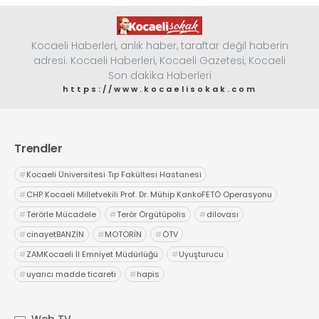
Kocaeli Haberleri, anlık haber, taraftar değil haberin
adresi. Kocaeli Haberleri, Kocaeli Gazetesi, Kocaeli
Son dakika Haberleri
https://www.kocaelisokak.com
Trendler
#
Kocaeli Üniversitesi Tıp Fakültesi Hastanesi
#
CHP Kocaeli Milletvekili Prof. Dr. Mühip KankoFETÖ Operasyonu
#
Terörle Mücadele
#
Terör Örgütüpolis
#
dilovası
#
cinayetBANZİN
#
MOTORİN
#
ÖTV
#
ZAMKocaeli İl Emniyet Müdürlüğü
#
Uyuşturucu
#
uyarıcı madde ticareti
#
hapis
Web TV