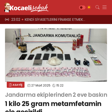
el oyun
23:02
KENDİ SİYASETLERİNİ FİNANSE ETMEK İÇİN KOCAELİ'Yİ HARCIYORLAR
23:00
Üst geçitler, k
Gündem
Siyaset
Asayiş
Ekonomi
Sağlık
Magazin
Spor
ASAYİŞ
27 Mart 2025
15:22
Diğer
Jandarma ekiplerinden 2 eve baskın
Teknoloji
1 kilo 25 gram metamfetamin
Kültür-Sanat
Web TV
Galeri
Yazarlar