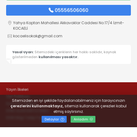
05556506060
Yahya Kaptan Mahallesi Akkavaklar Caddesi No:17/4 İzmit-
KOCAELİ
kocaelisokak@gmail.com
Yasal Uyarı:
Sitemizdeki içeriklerin her hakkı saklıdır, kaynak
gösterilmeden
kullanılması yasaktır.
Yayın İlkeleri
Veri Politikası
Sitemizden en iyi şekilde faydalanabilmeniz için tarayıcınızın
Kullanım Şartları
çerezlerini kullanmaktayız,
sitemizi kullanarak çerezleri kabul
KVKK Aydınlatma Metni
etmiş saylırsınız.
KVKK Bilgi Talep Formu
Detaylar
Anladım
© 2022
#KOCAELİSOKAK - Hayatta Haber Var
- Tüm hakları