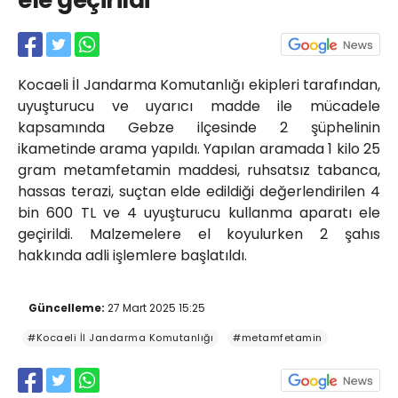
ele geçirildi
Röportajlar
Yahya Kaptan Mahallesi
Akkavaklar Caddesi No:17/4 İzmit-
KOCAELİ
Kocaeli İl Jandarma Komutanlığı ekipleri tarafından,
kocaelisokak@gmail.com
uyuşturucu ve uyarıcı madde ile mücadele
kapsamında Gebze ilçesinde 2 şüphelinin
ikametinde arama yapıldı. Yapılan aramada 1 kilo 25
gram metamfetamin maddesi, ruhsatsız tabanca,
hassas terazi, suçtan elde edildiği değerlendirilen 4
bin 600 TL ve 4 uyuşturucu kullanma aparatı ele
geçirildi. Malzemelere el koyulurken 2 şahıs
hakkında adli işlemlere başlatıldı.
Güncelleme:
27 Mart 2025 15:25
#Kocaeli İl Jandarma Komutanlığı
#metamfetamin