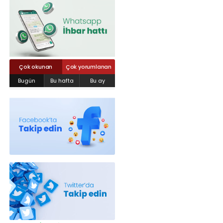
Röportajlar
Yahya Kaptan Mahallesi Akkavaklar
Caddesi No:17/4 İzmit-KOCAELİ
kocaelisokak@gmail.com
Çok okunan
Çok yorumlanan
Bugün
Bu hafta
Bu ay