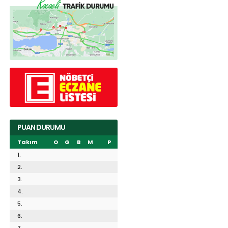
PUAN DURUMU
Takım
O
G
B
M
P
1.
2.
3.
4.
5.
6.
7.