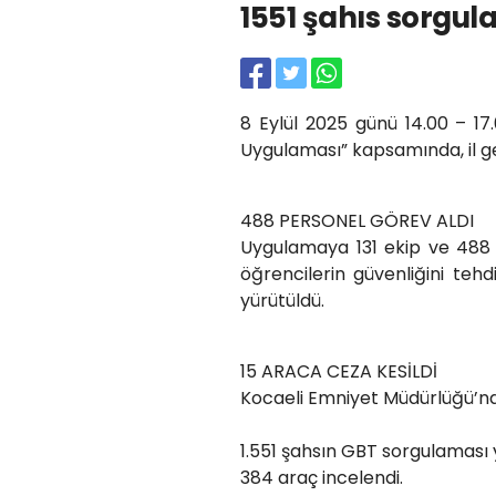
1551 şahıs sorgul
8 Eylül 2025 günü 14.00 – 17
Uygulaması” kapsamında, il gen
488 PERSONEL GÖREV ALDI
Uygulamaya 131 ekip ve 488 p
öğrencilerin güvenliğini tehdi
yürütüldü.
15 ARACA CEZA KESİLDİ
Kocaeli Emniyet Müdürlüğü’n
1.551 şahsın GBT sorgulaması y
384 araç incelendi.