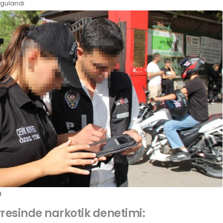
rgulandı
0
vresinde narkotik denetimi: