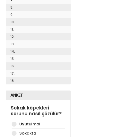
8.
9.
10.
11.
12.
13.
14.
15.
16.
17.
18.
ANKET
Sokak köpekleri
sorunu nasıl çözülür?
Uyutulmalı
Sokakta