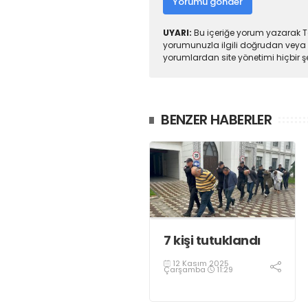
Yorumu gönder
UYARI:
Bu içeriğe yorum yazarak To
yorumunuzla ilgili doğrudan veya 
yorumlardan site yönetimi hiçbir 
BENZER HABERLER
7 kişi tutuklandı
12 Kasım 2025
Çarşamba
11:29