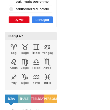
bakılmalı/beslenmeli
barınaklara alınmalı
Oy ver
Sonuçlar
BURÇLAR
Koç
Boğa
İkizler
Yengeç
Aslan
Başak
Terazi
Akrep
Yay
Oğlak
Kova
Balık