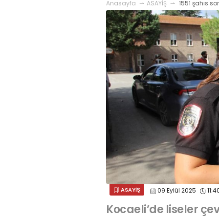
Anasayfa
ASAYİŞ
1551 şahıs so
ASAYİŞ
09 Eylül 2025
11:4
Kocaeli’de liseler çe