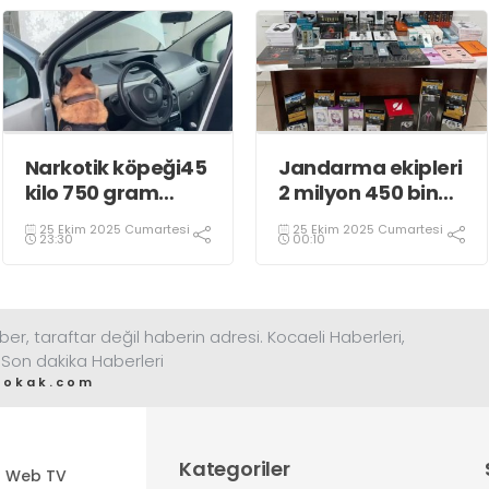
Narkotik köpeği45
Jandarma ekipleri
kilo 750 gram
2 milyon 450 bin
eroin buldu
TL’lik kaçak ürün
25 Ekim 2025 Cumartesi
25 Ekim 2025 Cumartesi
ele geçirdi
23:30
00:10
ber, taraftar değil haberin adresi. Kocaeli Haberleri,
 Son dakika Haberleri
sokak.com
Kategoriler
Web TV