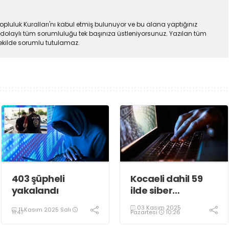
pluluk Kuralları'nı kabul etmiş bulunuyor ve bu alana yaptığınız
dolaylı tüm sorumluluğu tek başınıza üstleniyorsunuz. Yazılan tüm
şekilde sorumlu tutulamaz.
403 şüpheli
Kocaeli dahil 59
yakalandı
ilde siber
dolandırıcılık
03 Kasım 2025
11 Kasım 2025 Salı
operasyonu
Pazartesi
10:26
11:47