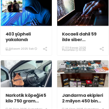
403 şüpheli
Kocaeli dahil 59
yakalandı
ilde siber
dolandırıcılık
03 Kasım 2025
11 Kasım 2025 Salı
operasyonu
Pazartesi
10:26
11:47
Narkotik köpeği45
Jandarma ekipleri
kilo 750 gram
2 milyon 450 bin
eroin buldu
TL’lik kaçak ürün
25 Ekim 2025 Cumartesi
25 Ekim 2025 Cumartesi