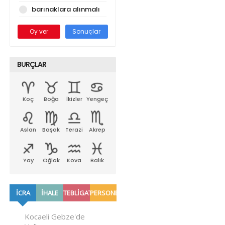
barınaklara alınmalı
Oy ver
Sonuçlar
BURÇLAR
Koç
Boğa
İkizler
Yengeç
Aslan
Başak
Terazi
Akrep
Yay
Oğlak
Kova
Balık