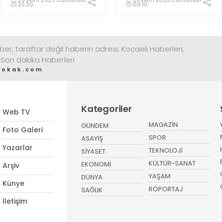
ele geçirdi
23:30
00:10
ber, taraftar değil haberin adresi. Kocaeli Haberleri,
 Son dakika Haberleri
sokak.com
Kategoriler
Web TV
MAGAZİN
GÜNDEM
Foto Galeri
SPOR
ASAYİŞ
Yazarlar
TEKNOLOJİ
SİYASET
KÜLTÜR-SANAT
EKONOMİ
Arşiv
YAŞAM
DÜNYA
Künye
RÖPORTAJ
SAĞLIK
İletişim