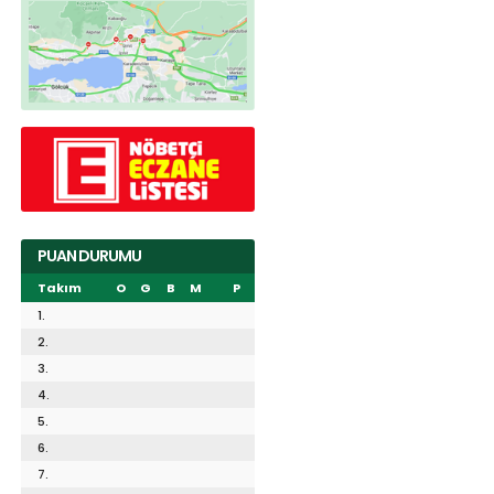
PUAN DURUMU
Takım
O
G
B
M
P
1.
2.
3.
4.
5.
6.
7.