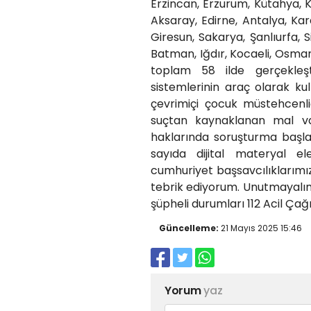
Erzincan, Erzurum, Kütahya, 
Aksaray, Edirne, Antalya, Kara
Giresun, Sakarya, Şanlıurfa, Si
Batman, Iğdır, Kocaeli, Osma
toplam 58 ilde gerçekleşti
sistemlerinin araç olarak kulla
çevrimiçi çocuk müstehcenliğ
suçtan kaynaklanan mal var
haklarında soruşturma başla
sayıda dijital materyal ele
cumhuriyet başsavcılıklarımı
tebrik ediyorum. Unutmayalım. 
şüpheli durumları 112 Acil Çağr
Güncelleme:
21 Mayıs 2025 15:46
Yorum
yaz