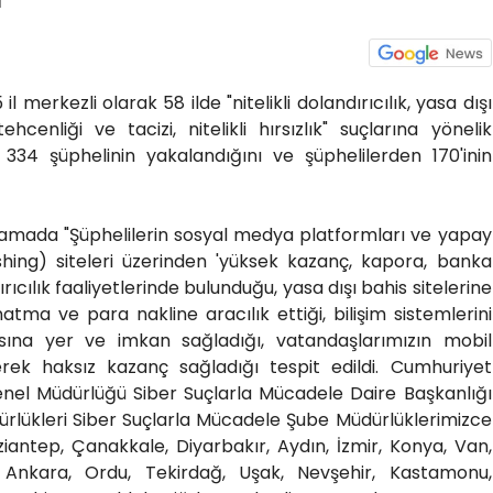
 il merkezli olarak 58 ilde "nitelikli dolandırıcılık, yasa dışı
cenliği ve tacizi, nitelikli hırsızlık" suçlarına yönelik
34 şüphelinin yakalandığını ve şüphelilerden 170'inin
lamada "Şüphelilerin sosyal medya platformları ve yapay
shing) siteleri üzerinden 'yüksek kazanç, kapora, banka
cılık faaliyetlerinde bulunduğu, yasa dışı bahis sitelerine
tma ve para nakline aracılık ettiği, bilişim sistemlerini
ına yer ve imkan sağladığı, vatandaşlarımızın mobil
erek haksız kazanç sağladığı tespit edildi. Cumhuriyet
Genel Müdürlüğü Siber Suçlarla Mücadele Daire Başkanlığı
ürlükleri Siber Suçlarla Mücadele Şube Müdürlüklerimizce
ziantep, Çanakkale, Diyarbakır, Aydın, İzmir, Konya, Van,
eli, Ankara, Ordu, Tekirdağ, Uşak, Nevşehir, Kastamonu,