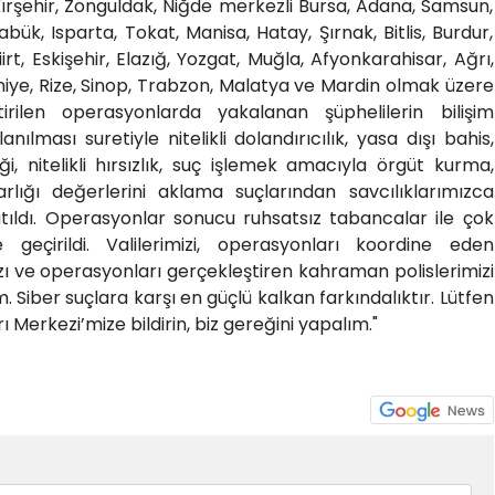
Kırşehir, Zonguldak, Niğde merkezli Bursa, Adana, Samsun,
bük, Isparta, Tokat, Manisa, Hatay, Şırnak, Bitlis, Burdur,
irt, Eskişehir, Elazığ, Yozgat, Muğla, Afyonkarahisar, Ağrı,
niye, Rize, Sinop, Trabzon, Malatya ve Mardin olmak üzere
rilen operasyonlarda yakalanan şüphelilerin bilişim
nılması suretiyle nitelikli dolandırıcılık, yasa dışı bahis,
i, nitelikli hırsızlık, suç işlemek amacıyla örgüt kurma,
lığı değerlerini aklama suçlarından savcılıklarımızca
tıldı. Operasyonlar sonucu ruhsatsız tabancalar ile çok
 geçirildi. Valilerimizi, operasyonları koordine eden
zı ve operasyonları gerçekleştiren kahraman polislerimizi
Siber suçlara karşı en güçlü kalkan farkındalıktır. Lütfen
ı Merkezi’mize bildirin, biz gereğini yapalım."