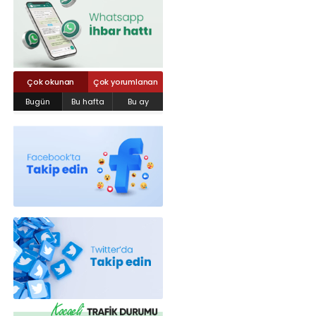
Röportajlar
Yahya Kaptan Mahallesi Akkavaklar
Caddesi No:17/4 İzmit-KOCAELİ
kocaelisokak@gmail.com
Çok okunan
Çok yorumlanan
Bugün
Bu hafta
Bu ay