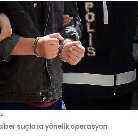
32
 siber suçlara yönelik operasyon
ı