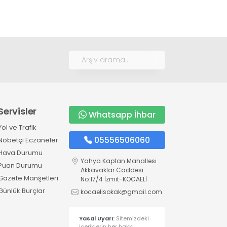
Servisler
Whatsapp İhbar
Yol ve Trafik
05556506060
Nöbetçi Eczaneler
Hava Durumu
Yahya Kaptan Mahallesi
Puan Durumu
Akkavaklar Caddesi
Gazete Manşetleri
No:17/4 İzmit-KOCAELİ
Günlük Burçlar
kocaelisokak@gmail.com
Yasal Uyarı:
Sitemizdeki
içeriklerin her hakkı