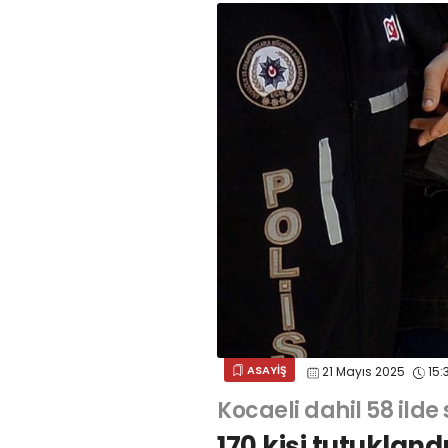
ASAYİŞ
21 Mayıs 2025
15:
Kocaeli dahil 58 ilde
170 kişi tutukland