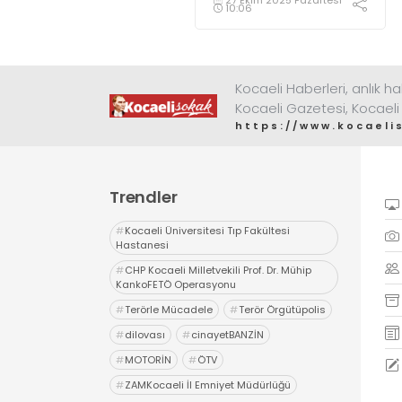
10:06
Kocaeli Haberleri, anlık ha
Kocaeli Gazetesi, Kocaeli
https://www.kocaeli
Trendler
#
Kocaeli Üniversitesi Tıp Fakültesi
Hastanesi
#
CHP Kocaeli Milletvekili Prof. Dr. Mühip
KankoFETÖ Operasyonu
#
Terörle Mücadele
#
Terör Örgütüpolis
#
dilovası
#
cinayetBANZİN
#
MOTORİN
#
ÖTV
#
ZAMKocaeli İl Emniyet Müdürlüğü