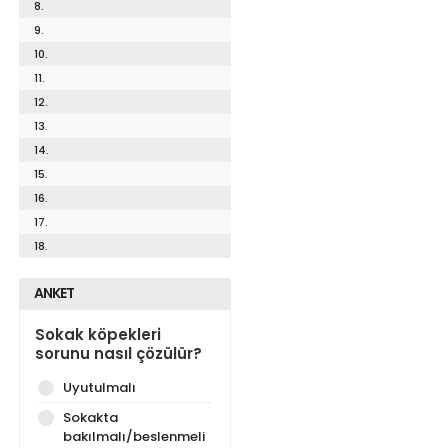
8.
9.
10.
11.
12.
13.
14.
15.
16.
17.
18.
ANKET
Sokak köpekleri
sorunu nasıl çözülür?
Uyutulmalı
Sokakta
bakılmalı/beslenmeli