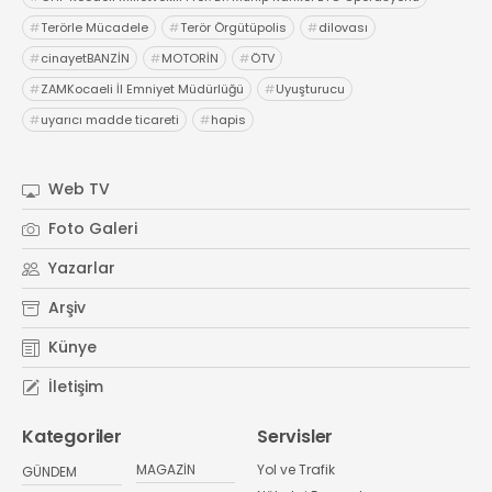
#
Terörle Mücadele
#
Terör Örgütüpolis
#
dilovası
#
cinayetBANZİN
#
MOTORİN
#
ÖTV
#
ZAMKocaeli İl Emniyet Müdürlüğü
#
Uyuşturucu
#
uyarıcı madde ticareti
#
hapis
Web TV
Foto Galeri
Yazarlar
Arşiv
Künye
İletişim
Kategoriler
Servisler
MAGAZİN
Yol ve Trafik
GÜNDEM