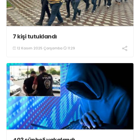
7 kişi tutuklandı
12 Kasım 2025 Çarşamba
11:29
403 şüpheli yakalandı