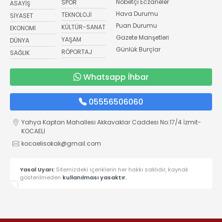
Nöbetçi Eczaneler
SPOR
ASAYİŞ
Hava Durumu
TEKNOLOJİ
SİYASET
Puan Durumu
KÜLTÜR-SANAT
EKONOMİ
Gazete Manşetleri
YAŞAM
DÜNYA
Günlük Burçlar
RÖPORTAJ
SAĞLIK
Whatsapp İhbar
05556506060
Yahya Kaptan Mahallesi Akkavaklar Caddesi No:17/4 İzmit-
KOCAELİ
kocaelisokak@gmail.com
Yasal Uyarı:
Sitemizdeki içeriklerin her hakkı saklıdır, kaynak
gösterilmeden
kullanılması yasaktır.