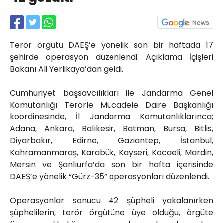
Röportajlar
Yahya Kaptan Mahallesi
Akkavaklar Caddesi No:17/4 İzmit-
KOCAELİ
Terör örgütü DAEŞ’e yönelik son bir haftada 17
şehirde operasyon düzenlendi. Açıklama İçişleri
kocaelisokak@gmail.com
Bakanı Ali Yerlikaya’dan geldi.
Cumhuriyet başsavcılıkları ile Jandarma Genel
Komutanlığı Terörle Mücadele Daire Başkanlığı
koordinesinde, İl Jandarma Komutanlıklarınca;
Adana, Ankara, Balıkesir, Batman, Bursa, Bitlis,
Diyarbakır, Edirne, Gaziantep, İstanbul,
Kahramanmaraş, Karabük, Kayseri, Kocaeli, Mardin,
Mersin ve Şanlıurfa’da son bir hafta içerisinde
DAEŞ’e yönelik “Gürz-35” operasyonları düzenlendi.
Operasyonlar sonucu 42 şüpheli yakalanırken
şüphelilerin, terör örgütüne üye olduğu, örgüte