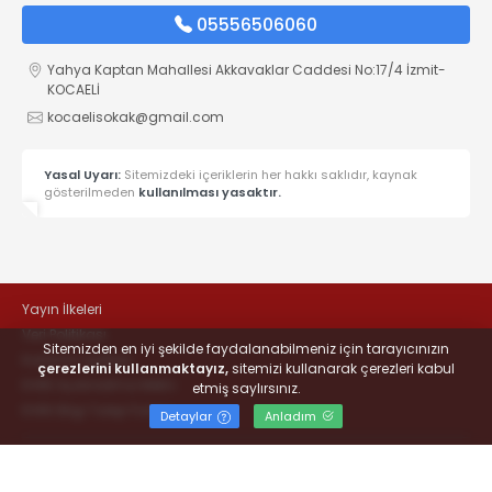
05556506060
Yahya Kaptan Mahallesi Akkavaklar Caddesi No:17/4 İzmit-
KOCAELİ
kocaelisokak@gmail.com
Yasal Uyarı:
Sitemizdeki içeriklerin her hakkı saklıdır, kaynak
gösterilmeden
kullanılması yasaktır.
Yayın İlkeleri
Veri Politikası
Sitemizden en iyi şekilde faydalanabilmeniz için tarayıcınızın
Kullanım Şartları
çerezlerini kullanmaktayız,
sitemizi kullanarak çerezleri kabul
KVKK Aydınlatma Metni
etmiş saylırsınız.
KVKK Bilgi Talep Formu
Detaylar
Anladım
© 2022
#KOCAELİSOKAK - Hayatta Haber Var
- Tüm hakları
saklıdır.