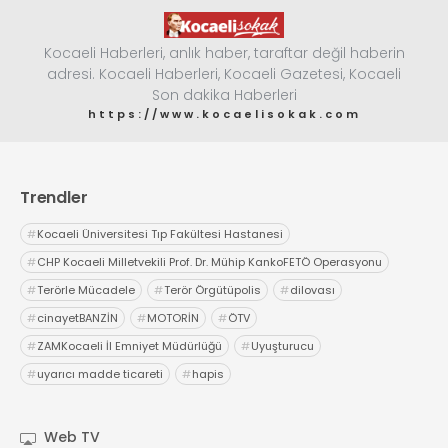
Kocaeli Haberleri, anlık haber, taraftar değil haberin
adresi. Kocaeli Haberleri, Kocaeli Gazetesi, Kocaeli
Son dakika Haberleri
https://www.kocaelisokak.com
Trendler
#
Kocaeli Üniversitesi Tıp Fakültesi Hastanesi
#
CHP Kocaeli Milletvekili Prof. Dr. Mühip KankoFETÖ Operasyonu
#
Terörle Mücadele
#
Terör Örgütüpolis
#
dilovası
#
cinayetBANZİN
#
MOTORİN
#
ÖTV
#
ZAMKocaeli İl Emniyet Müdürlüğü
#
Uyuşturucu
#
uyarıcı madde ticareti
#
hapis
Web TV