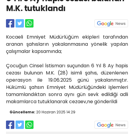
Röportajlar
M.K. tutuklandı
Yahya Kaptan Mahallesi
Akkavaklar Caddesi No:17/4 İzmit-
KOCAELİ
kocaelisokak@gmail.com
Kocaeli Emniyet Müdürlüğüm ekipleri tarafından
aranan şahısların yakalanmasına yönelik yapılan
çalışmalar kapsamında;
Çocuğun Cinsel İstismarı suçundan 6 Yıl 8 Ay hapis
cezası bulunan M.K. (28) isimli şahıs, düzenlenen
operasyon ile 19.06.2025 günü yakalanmıştır.
Hükümlü şahsın Emniyet Müdürlüğündeki işlemleri
tamamlandıktan sonra aynı gün sevk edildiği adli
makamlarca tutuklanarak cezaev,ne gönderildi
Güncelleme:
20 Haziran 2025 14:29