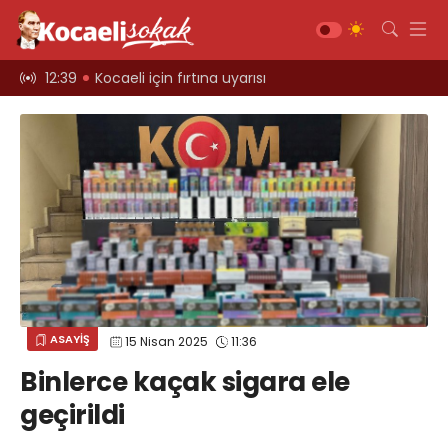
ınlatıldı;
12:39
Kocaeli için fırtına uyarısı
12:27
TÜRKİYE 
Gündem
Siyaset
Asayiş
Ekonomi
Sağlık
Magazin
Spor
ASAYİŞ
15 Nisan 2025
11:36
Diğer
Binlerce kaçak sigara ele
Teknoloji
geçirildi
Kültür-Sanat
Web TV
Galeri
Yazarlar