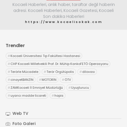
Kocaeli Haberleri, anlık haber, taraftar değil haberin
adresi. Kocaeli Haberleri, Kocaeli Gazetesi, Kocaeli
Son dakika Haberleri
https://www.kocaelisokak.com
Trendler
#
Kocaeli Üniversitesi Tıp Fakültesi Hastanesi
#
CHP Kocaeli Milletvekili Prof. Dr. Mühip KankoFETÖ Operasyonu
#
Terörle Mücadele
#
Terör Örgütüpolis
#
dilovası
#
cinayetBANZİN
#
MOTORİN
#
ÖTV
#
ZAMKocaeli İl Emniyet Müdürlüğü
#
Uyuşturucu
#
uyarıcı madde ticareti
#
hapis
Web TV
Foto Galeri