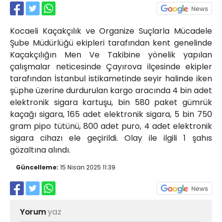
Röportajlar
Yahya Kaptan Mahallesi
Kocaeli Kaçakçılık ve Organize Suçlarla Mücadele
Akkavaklar Caddesi No:17/4 İzmit-
KOCAELİ
Şube Müdürlüğü ekipleri tarafından kent genelinde
Kaçakçılığın Men Ve Takibine yönelik yapılan
kocaelisokak@gmail.com
çalışmalar neticesinde Çayırova ilçesinde ekipler
tarafından İstanbul istikametinde seyir halinde iken
şüphe üzerine durdurulan kargo aracında 4 bin adet
elektronik sigara kartuşu, bin 580 paket gümrük
kaçağı sigara, 165 adet elektronik sigara, 5 bin 750
gram pipo tütünü, 800 adet puro, 4 adet elektronik
sigara cihazı ele geçirildi. Olay ile ilgili 1 şahıs
gözaltına alındı.
Güncelleme:
15 Nisan 2025 11:39
Yorum
yaz