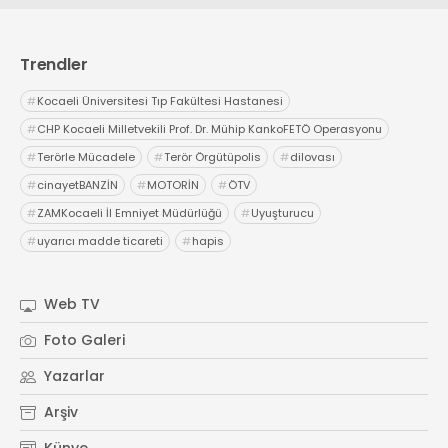
Trendler
#
Kocaeli Üniversitesi Tıp Fakültesi Hastanesi
#
CHP Kocaeli Milletvekili Prof. Dr. Mühip KankoFETÖ Operasyonu
#
Terörle Mücadele
#
Terör Örgütüpolis
#
dilovası
#
cinayetBANZİN
#
MOTORİN
#
ÖTV
#
ZAMKocaeli İl Emniyet Müdürlüğü
#
Uyuşturucu
#
uyarıcı madde ticareti
#
hapis
Web TV
Foto Galeri
Yazarlar
Arşiv
Künye