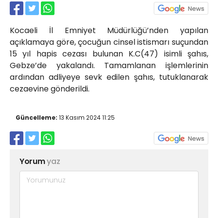
Röportajlar
Yahya Kaptan Mahallesi
Kocaeli İl Emniyet Müdürlüğü’nden yapılan
Akkavaklar Caddesi No:17/4 İzmit-
KOCAELİ
açıklamaya göre, çocuğun cinsel istismarı suçundan
15 yıl hapis cezası bulunan K.C(47) isimli şahıs,
kocaelisokak@gmail.com
Gebze’de yakalandı. Tamamlanan işlemlerinin
ardından adliyeye sevk edilen şahıs, tutuklanarak
cezaevine gönderildi.
Güncelleme:
13 Kasım 2024 11:25
Yorum
yaz