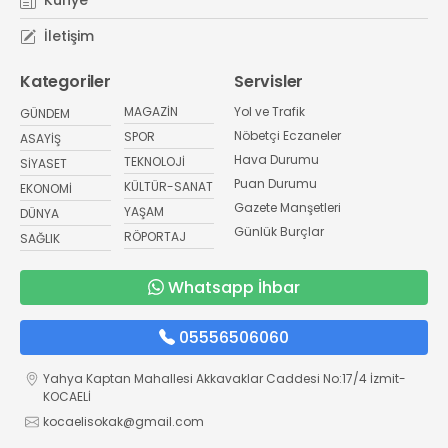
İletişim
Kategoriler
Servisler
MAGAZİN
Yol ve Trafik
GÜNDEM
Nöbetçi Eczaneler
SPOR
ASAYİŞ
Hava Durumu
TEKNOLOJİ
SİYASET
Puan Durumu
KÜLTÜR-SANAT
EKONOMİ
Gazete Manşetleri
YAŞAM
DÜNYA
Günlük Burçlar
RÖPORTAJ
SAĞLIK
Whatsapp İhbar
05556506060
Yahya Kaptan Mahallesi Akkavaklar Caddesi No:17/4 İzmit-
KOCAELİ
kocaelisokak@gmail.com