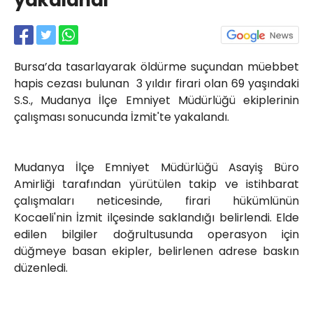
yakalandı
Röportajlar
Yahya Kaptan Mahallesi
Akkavaklar Caddesi No:17/4 İzmit-
KOCAELİ
Bursa’da tasarlayarak öldürme suçundan müebbet
kocaelisokak@gmail.com
hapis cezası bulunan 3 yıldır firari olan 69 yaşındaki
S.S., Mudanya İlçe Emniyet Müdürlüğü ekiplerinin
çalışması sonucunda İzmit'te yakalandı.
Mudanya İlçe Emniyet Müdürlüğü Asayiş Büro
Amirliği tarafından yürütülen takip ve istihbarat
çalışmaları neticesinde, firari hükümlünün
Kocaeli'nin İzmit ilçesinde saklandığı belirlendi. Elde
edilen bilgiler doğrultusunda operasyon için
düğmeye basan ekipler, belirlenen adrese baskın
düzenledi.