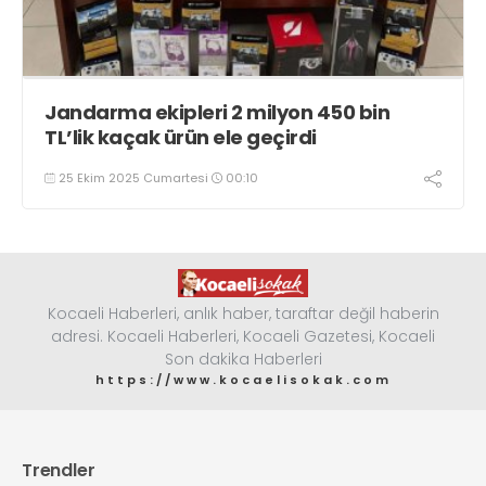
Jandarma ekipleri 2 milyon 450 bin
TL’lik kaçak ürün ele geçirdi
25 Ekim 2025 Cumartesi
00:10
Kocaeli Haberleri, anlık haber, taraftar değil haberin
adresi. Kocaeli Haberleri, Kocaeli Gazetesi, Kocaeli
Son dakika Haberleri
https://www.kocaelisokak.com
Trendler