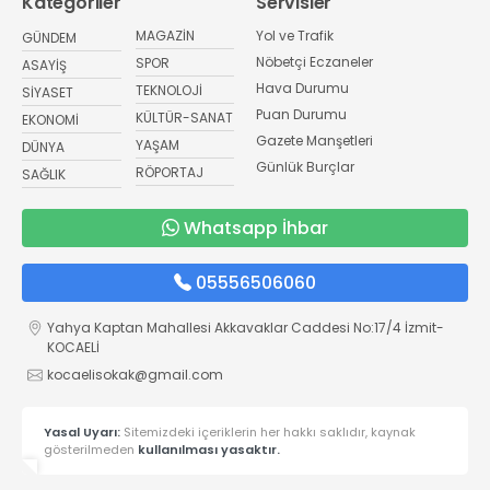
Kategoriler
Servisler
MAGAZİN
Yol ve Trafik
GÜNDEM
Nöbetçi Eczaneler
SPOR
ASAYİŞ
Hava Durumu
TEKNOLOJİ
SİYASET
Puan Durumu
KÜLTÜR-SANAT
EKONOMİ
Gazete Manşetleri
YAŞAM
DÜNYA
Günlük Burçlar
RÖPORTAJ
SAĞLIK
Whatsapp İhbar
05556506060
Yahya Kaptan Mahallesi Akkavaklar Caddesi No:17/4 İzmit-
KOCAELİ
kocaelisokak@gmail.com
Yasal Uyarı:
Sitemizdeki içeriklerin her hakkı saklıdır, kaynak
gösterilmeden
kullanılması yasaktır.