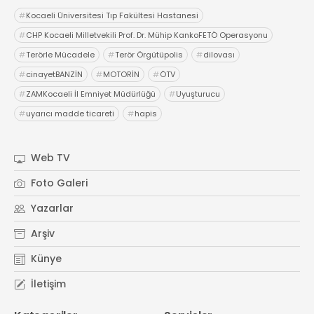
#
Kocaeli Üniversitesi Tıp Fakültesi Hastanesi
#
CHP Kocaeli Milletvekili Prof. Dr. Mühip KankoFETÖ Operasyonu
#
Terörle Mücadele
#
Terör Örgütüpolis
#
dilovası
#
cinayetBANZİN
#
MOTORİN
#
ÖTV
#
ZAMKocaeli İl Emniyet Müdürlüğü
#
Uyuşturucu
#
uyarıcı madde ticareti
#
hapis
Web TV
Foto Galeri
Yazarlar
Arşiv
Künye
İletişim