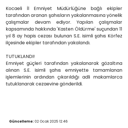
Röportajlar
Kocaeli İl Emniyet Müdürlüğüne bağlı ekipler
Yahya Kaptan Mahallesi
tarafından aranan şahısların yakalanmasına yönelik
Akkavaklar Caddesi No:17/4 İzmit-
çalışmalar devam ediyor. Yapılan çalışmalar
KOCAELİ
kapsamında hakkında 'Kasten Öldürme' suçundan 11
kocaelisokak@gmail.com
yıl 8 ay hapis cezası bulunan S.E. isimli şahıs Körfez
ilçesinde ekipler tarafından yakalandı.
TUTUKLANDI!
Emniyet güçleri tarafından yakalanarak gözaltına
alınan S.E. isimli şahıs emniyette tamamlanan
işlemlerinin ardından çıkarıldığı adli makamlarca
tutuklanarak cezaevine gönderildi.
Güncelleme:
02 Ocak 2025 12:46