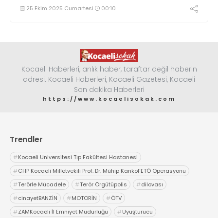
25 Ekim 2025 Cumartesi
00:10
Kocaeli Haberleri, anlık haber, taraftar değil haberin
adresi. Kocaeli Haberleri, Kocaeli Gazetesi, Kocaeli
Son dakika Haberleri
https://www.kocaelisokak.com
Trendler
#
Kocaeli Üniversitesi Tıp Fakültesi Hastanesi
#
CHP Kocaeli Milletvekili Prof. Dr. Mühip KankoFETÖ Operasyonu
#
Terörle Mücadele
#
Terör Örgütüpolis
#
dilovası
#
cinayetBANZİN
#
MOTORİN
#
ÖTV
#
ZAMKocaeli İl Emniyet Müdürlüğü
#
Uyuşturucu