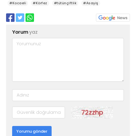
#Kocaeli
#Körfez
#tütünçiftlik
#Asayiş
Yorum
yaz
Yorumu gönder