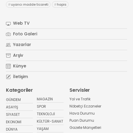
#
uyarıcı madde ticareti
#
hapis
Web TV
Foto Galeri
Yazarlar
Arşiv
Künye
İletişim
Kategoriler
Servisler
MAGAZİN
Yol ve Trafik
GÜNDEM
Nöbetçi Eczaneler
SPOR
ASAYİŞ
Hava Durumu
TEKNOLOJİ
SİYASET
Puan Durumu
KÜLTÜR-SANAT
EKONOMİ
Gazete Manşetleri
YAŞAM
DÜNYA