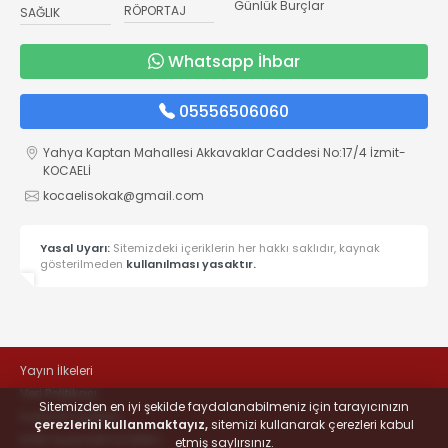
Günlük Burçlar
RÖPORTAJ
SAĞLIK
Whatsapp İhbar
05556506060
Yahya Kaptan Mahallesi Akkavaklar Caddesi No:17/4 İzmit-
KOCAELİ
kocaelisokak@gmail.com
Yasal Uyarı:
Sitemizdeki içeriklerin her hakkı saklıdır, kaynak
gösterilmeden
kullanılması yasaktır.
Yayın İlkeleri
Veri Politikası
Sitemizden en iyi şekilde faydalanabilmeniz için tarayıcınızın
Kullanım Şartları
çerezlerini kullanmaktayız,
sitemizi kullanarak çerezleri kabul
KVKK Aydınlatma Metni
etmiş saylırsınız.