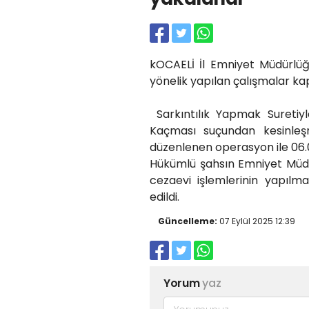
kOCAELİ İl Emniyet Müdürlüğ
yönelik yapılan çalışmalar k
Sarkıntılık Yapmak Suretiy
Kaçması suçundan kesinleşm
düzenlenen operasyon ile 06.
Hükümlü şahsın Emniyet Müd
cezaevi işlemlerinin yapılm
edildi.
Güncelleme:
07 Eylül 2025 12:39
Yorum
yaz