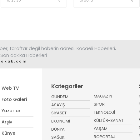
ele geçirdi
23:30
00:10
ber, taraftar değil haberin adresi. Kocaeli Haberleri,
 Son dakika Haberleri
sokak.com
Kategoriler
Web TV
MAGAZİN
GÜNDEM
Foto Galeri
SPOR
ASAYİŞ
Yazarlar
TEKNOLOJİ
SİYASET
KÜLTÜR-SANAT
EKONOMİ
Arşiv
YAŞAM
DÜNYA
Künye
RÖPORTAJ
SAĞLIK