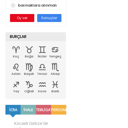
barınaklara alınmalı
Oy ver
Sonuçlar
BURÇLAR
Koç
Boğa
İkizler
Yengeç
Aslan
Başak
Terazi
Akrep
Yay
Oğlak
Kova
Balık