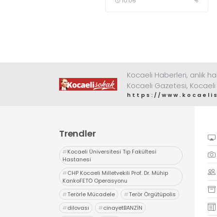
10:06
Kocaeli Haberleri, anlık ha
Kocaeli Gazetesi, Kocaeli
https://www.kocaeli
Trendler
#
Kocaeli Üniversitesi Tıp Fakültesi
Hastanesi
#
CHP Kocaeli Milletvekili Prof. Dr. Mühip
KankoFETÖ Operasyonu
#
Terörle Mücadele
#
Terör Örgütüpolis
#
dilovası
#
cinayetBANZİN