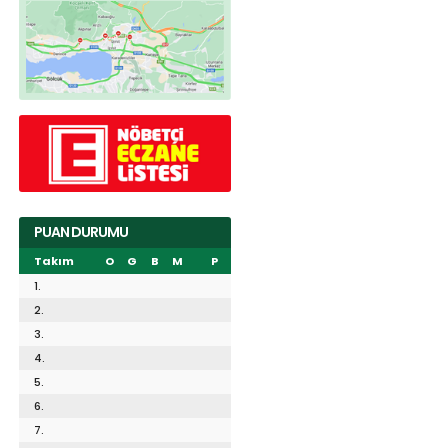
PUAN DURUMU
Takım
O
G
B
M
P
1.
2.
3.
4.
5.
6.
7.