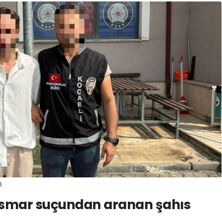
6
tismar suçundan aranan şahıs