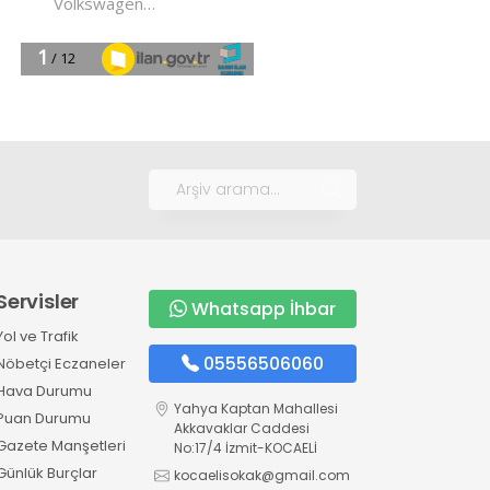
Servisler
Whatsapp İhbar
Yol ve Trafik
05556506060
Nöbetçi Eczaneler
Hava Durumu
Yahya Kaptan Mahallesi
Puan Durumu
Akkavaklar Caddesi
Gazete Manşetleri
No:17/4 İzmit-KOCAELİ
Günlük Burçlar
kocaelisokak@gmail.com