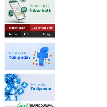
Röportajlar
Yahya Kaptan Mahallesi Akkavaklar
Caddesi No:17/4 İzmit-KOCAELİ
kocaelisokak@gmail.com
Çok okunan
Çok yorumlanan
Bugün
Bu hafta
Bu ay