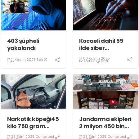
403 şüpheli
Kocaeli dahil 59
yakalandı
ilde siber
dolandırıcılık
03 Kasım 2025
11 Kasım 2025 Salı
operasyonu
Pazartesi
10:26
11:47
Narkotik köpeği45
Jandarma ekipleri
kilo 750 gram
2 milyon 450 bin
eroin buldu
TL’lik kaçak ürün
25 Ekim 2025 Cumartesi
25 Ekim 2025 Cumartesi