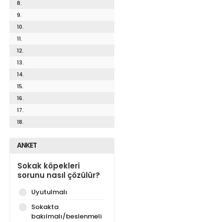
8.
9.
10.
11.
12.
13.
14.
15.
16.
17.
18.
ANKET
Sokak köpekleri
sorunu nasıl çözülür?
Uyutulmalı
Sokakta
bakılmalı/beslenmeli