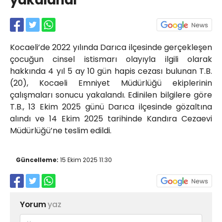
yakalandı
Röportajlar
Yahya Kaptan Mahallesi
Akkavaklar Caddesi No:17/4 İzmit-
KOCAELİ
Kocaeli’de 2022 yılında Darıca ilçesinde gerçekleşen
kocaelisokak@gmail.com
çocuğun cinsel istismarı olayıyla ilgili olarak
hakkında 4 yıl 5 ay 10 gün hapis cezası bulunan T.B.
(20), Kocaeli Emniyet Müdürlüğü ekiplerinin
çalışmaları sonucu yakalandı. Edinilen bilgilere göre
T.B., 13 Ekim 2025 günü Darıca ilçesinde gözaltına
alındı ve 14 Ekim 2025 tarihinde Kandıra Cezaevi
Müdürlüğü’ne teslim edildi.
Güncelleme:
15 Ekim 2025 11:30
Yorum
yaz