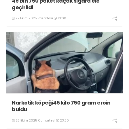
49 bin 750 paket kaçak sigara ele
geçirildi
27 Ekim 2025 Pazartesi
10:06
Narkotik köpeği45 kilo 750 gram eroin
buldu
25 Ekim 2025 Cumartesi
23:30