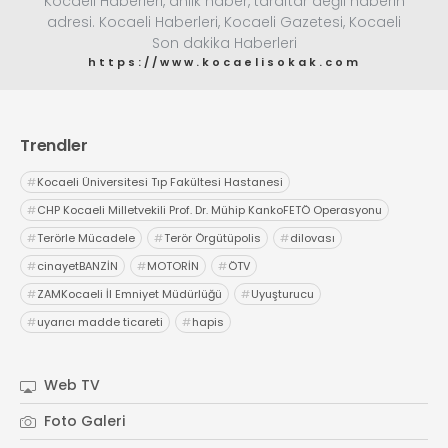
Kocaeli Haberleri, anlık haber, taraftar değil haberin
adresi. Kocaeli Haberleri, Kocaeli Gazetesi, Kocaeli
Son dakika Haberleri
https://www.kocaelisokak.com
Trendler
#
Kocaeli Üniversitesi Tıp Fakültesi Hastanesi
#
CHP Kocaeli Milletvekili Prof. Dr. Mühip KankoFETÖ Operasyonu
#
Terörle Mücadele
#
Terör Örgütüpolis
#
dilovası
#
cinayetBANZİN
#
MOTORİN
#
ÖTV
#
ZAMKocaeli İl Emniyet Müdürlüğü
#
Uyuşturucu
#
uyarıcı madde ticareti
#
hapis
Web TV
Foto Galeri