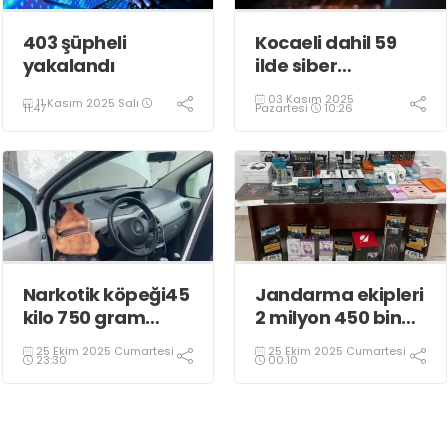
403 şüpheli
Kocaeli dahil 59
yakalandı
ilde siber
dolandırıcılık
03 Kasım 2025
11 Kasım 2025 Salı
operasyonu
Pazartesi
10:26
11:47
Narkotik köpeği45
Jandarma ekipleri
kilo 750 gram
2 milyon 450 bin
eroin buldu
TL’lik kaçak ürün
25 Ekim 2025 Cumartesi
25 Ekim 2025 Cumartesi
ele geçirdi
23:30
00:10