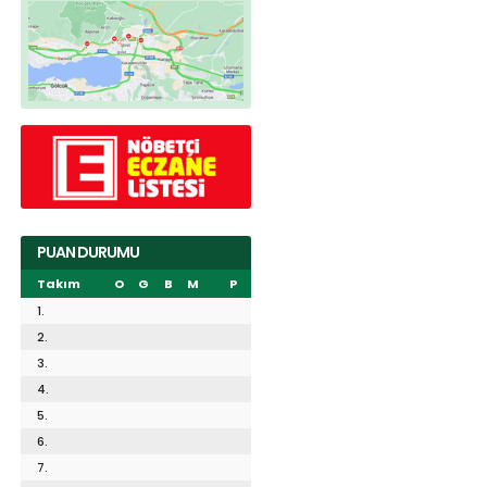
PUAN DURUMU
Takım
O
G
B
M
P
1.
2.
3.
4.
5.
6.
7.