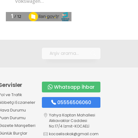
Servisler
Whatsapp İhbar
Yol ve Trafik
05556506060
Nöbetçi Eczaneler
Hava Durumu
Yahya Kaptan Mahallesi
Puan Durumu
Akkavaklar Caddesi
Gazete Manşetleri
No:17/4 İzmit-KOCAELİ
Günlük Burçlar
kocaelisokak@gmail.com