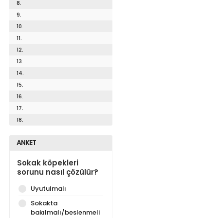
8.
9.
10.
11.
12.
13.
14.
15.
16.
17.
18.
ANKET
Sokak köpekleri
sorunu nasıl çözülür?
Uyutulmalı
Sokakta
bakılmalı/beslenmeli