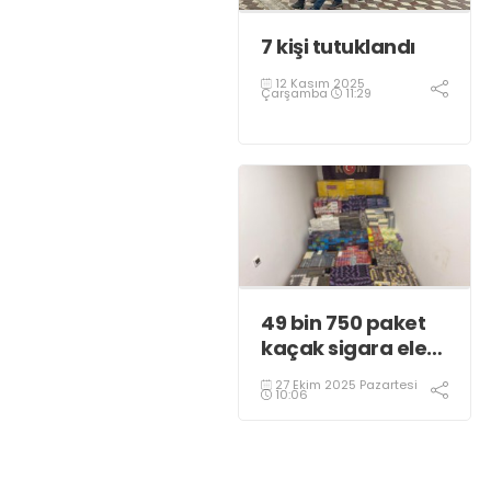
7 kişi tutuklandı
12 Kasım 2025
Çarşamba
11:29
49 bin 750 paket
kaçak sigara ele
geçirildi
27 Ekim 2025 Pazartesi
10:06