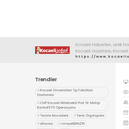
Kocaeli Haberleri, anlık ha
Kocaeli Gazetesi, Kocaeli
https://www.kocaeli
Trendler
#
Kocaeli Üniversitesi Tıp Fakültesi
Hastanesi
#
CHP Kocaeli Milletvekili Prof. Dr. Mühip
KankoFETÖ Operasyonu
#
Terörle Mücadele
#
Terör Örgütüpolis
#
dilovası
#
cinayetBANZİN