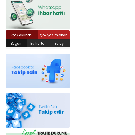
Röportajlar
Yahya Kaptan Mahallesi Akkavaklar
Caddesi No:17/4 İzmit-KOCAELİ
kocaelisokak@gmail.com
Çok okunan
Çok yorumlanan
Bugün
Bu hafta
Bu ay