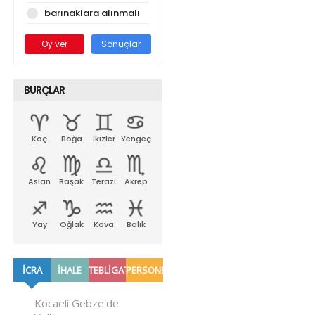
barınaklara alınmalı
Oy ver
Sonuçlar
BURÇLAR
Koç
Boğa
İkizler
Yengeç
Aslan
Başak
Terazi
Akrep
Yay
Oğlak
Kova
Balık