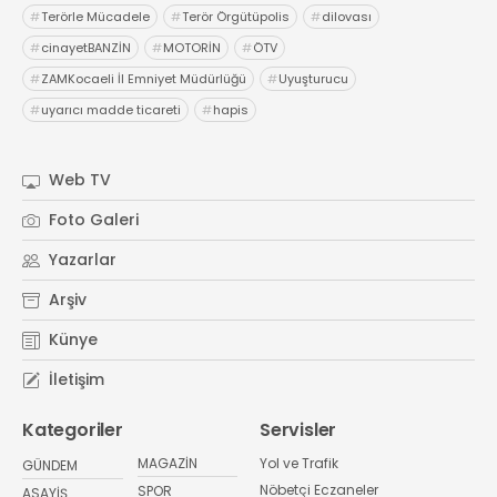
#
Terörle Mücadele
#
Terör Örgütüpolis
#
dilovası
#
cinayetBANZİN
#
MOTORİN
#
ÖTV
#
ZAMKocaeli İl Emniyet Müdürlüğü
#
Uyuşturucu
#
uyarıcı madde ticareti
#
hapis
Web TV
Foto Galeri
Yazarlar
Arşiv
Künye
İletişim
Kategoriler
Servisler
MAGAZİN
Yol ve Trafik
GÜNDEM
Nöbetçi Eczaneler
SPOR
ASAYİŞ