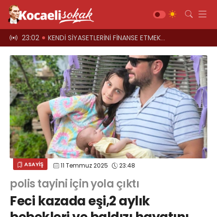
el oyun
23:02
KENDİ SİYASETLERİNİ FİNANSE ETMEK İÇİN KOCAELİ'Yİ HARCIYORLAR
23:00
Üst geçitler, k
Gündem
Siyaset
Asayiş
Ekonomi
Sağlık
Magazin
Spor
ASAYİŞ
11 Temmuz 2025
23:48
Diğer
polis tayini için yola çıktı
Teknoloji
Feci kazada eşi,2 aylık
Kültür-Sanat
Web TV
Galeri
Yazarlar