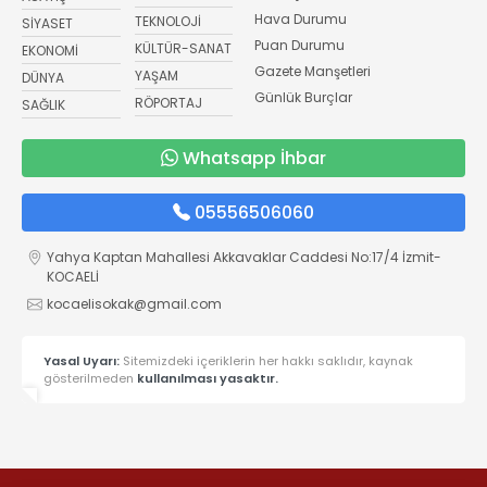
Hava Durumu
TEKNOLOJİ
SİYASET
Puan Durumu
KÜLTÜR-SANAT
EKONOMİ
Gazete Manşetleri
YAŞAM
DÜNYA
Günlük Burçlar
RÖPORTAJ
SAĞLIK
Whatsapp İhbar
05556506060
Yahya Kaptan Mahallesi Akkavaklar Caddesi No:17/4 İzmit-
KOCAELİ
kocaelisokak@gmail.com
Yasal Uyarı:
Sitemizdeki içeriklerin her hakkı saklıdır, kaynak
gösterilmeden
kullanılması yasaktır.