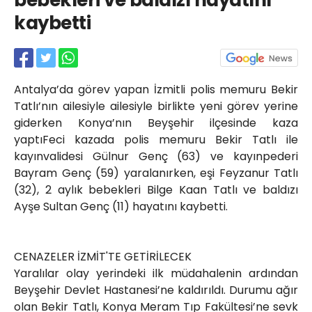
bebekleri ve baldızı hayatını
Röportajlar
kaybetti
Yahya Kaptan Mahallesi
Akkavaklar Caddesi No:17/4 İzmit-
KOCAELİ
kocaelisokak@gmail.com
Antalya’da görev yapan İzmitli polis memuru Bekir
Tatlı’nın ailesiyle ailesiyle birlikte yeni görev yerine
giderken Konya’nın Beyşehir ilçesinde kaza
yaptıFeci kazada polis memuru Bekir Tatlı ile
kayınvalidesi Gülnur Genç (63) ve kayınpederi
Bayram Genç (59) yaralanırken, eşi Feyzanur Tatlı
(32), 2 aylık bebekleri Bilge Kaan Tatlı ve baldızı
Ayşe Sultan Genç (11) hayatını kaybetti.
CENAZELER İZMİT'TE GETİRİLECEK
Yaralılar olay yerindeki ilk müdahalenin ardından
Beyşehir Devlet Hastanesi’ne kaldırıldı. Durumu ağır
olan Bekir Tatlı, Konya Meram Tıp Fakültesi’ne sevk