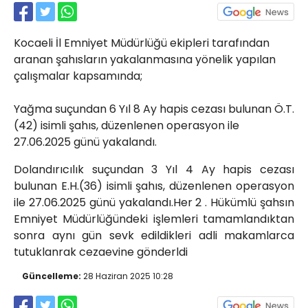
Röportajlar
Yahya Kaptan Mahallesi
Kocaeli İl Emniyet Müdürlüğü ekipleri tarafından
Akkavaklar Caddesi No:17/4 İzmit-
KOCAELİ
aranan şahısların yakalanmasına yönelik yapılan
çalışmalar kapsamında;
kocaelisokak@gmail.com
Yağma suçundan 6 Yıl 8 Ay hapis cezası bulunan Ö.T.
(42) isimli şahıs, düzenlenen operasyon ile
27.06.2025 günü yakalandı.
Dolandırıcılık suçundan 3 Yıl 4 Ay hapis cezası
bulunan E.H.(36) isimli şahıs, düzenlenen operasyon
ile 27.06.2025 günü yakalandı.Her 2 . Hükümlü şahsın
Emniyet Müdürlüğündeki işlemleri tamamlandıktan
sonra aynı gün sevk edildikleri adli makamlarca
tutuklanrak cezaevine gönderldi
Güncelleme:
28 Haziran 2025 10:28