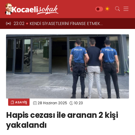
el oyun
23:02
KENDİ SİYASETLERİNİ FİNANSE ETMEK İÇİN KOCAELİ'Yİ HARCIYORLAR
23:00
Üst geçitler, k
Gündem
Siyaset
Asayiş
Ekonomi
Sağlık
Magazin
Spor
ASAYİŞ
28 Haziran 2025
10:23
Diğer
Hapis cezası ile aranan 2 kişi
Teknoloji
yakalandı
Kültür-Sanat
Web TV
Galeri
Yazarlar