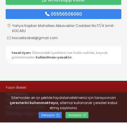
05556506060
Yahya Kaptan Mahallesi Akkavaklar Caddesi No:17/4 İzmit-
KOCAELİ
kocaelisokak@gmail.com
Yasal Uyarı:
Sitemizdeki içeriklerin her hakkı saklıdır, kaynak
gösterilmeden
kullanılması yasaktır.
Yayın İlkeleri
Veri Politikası
Sitemizden en iyi şekilde faydalanabilmeniz için tarayıcınızın
Kullanım Şartları
çerezlerini kullanmaktayız,
sitemizi kullanarak çerezleri kabul
KVKK Aydınlatma Metni
etmiş saylırsınız.
KVKK Bilgi Talep Formu
Detaylar
Anladım