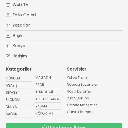
Web TV
Foto Galeri
Yazarlar
Arşiv
Künye
İletişim
Kategoriler
Servisler
MAGAZİN
Yol ve Trafik
GÜNDEM
Nöbetçi Eczaneler
SPOR
ASAYİŞ
Hava Durumu
TEKNOLOJİ
SİYASET
Puan Durumu
KÜLTÜR-SANAT
EKONOMİ
Gazete Manşetleri
YAŞAM
DÜNYA
Günlük Burçlar
RÖPORTAJ
SAĞLIK
Whatsapp İhbar