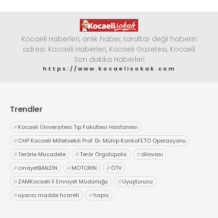
Kocaeli Haberleri, anlık haber, taraftar değil haberin
adresi. Kocaeli Haberleri, Kocaeli Gazetesi, Kocaeli
Son dakika Haberleri
https://www.kocaelisokak.com
Trendler
#
Kocaeli Üniversitesi Tıp Fakültesi Hastanesi
#
CHP Kocaeli Milletvekili Prof. Dr. Mühip KankoFETÖ Operasyonu
#
Terörle Mücadele
#
Terör Örgütüpolis
#
dilovası
#
cinayetBANZİN
#
MOTORİN
#
ÖTV
#
ZAMKocaeli İl Emniyet Müdürlüğü
#
Uyuşturucu
#
uyarıcı madde ticareti
#
hapis