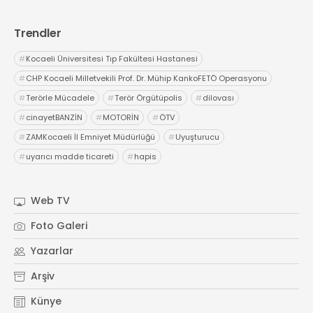
Trendler
#
Kocaeli Üniversitesi Tıp Fakültesi Hastanesi
#
CHP Kocaeli Milletvekili Prof. Dr. Mühip KankoFETÖ Operasyonu
#
Terörle Mücadele
#
Terör Örgütüpolis
#
dilovası
#
cinayetBANZİN
#
MOTORİN
#
ÖTV
#
ZAMKocaeli İl Emniyet Müdürlüğü
#
Uyuşturucu
#
uyarıcı madde ticareti
#
hapis
Web TV
Foto Galeri
Yazarlar
Arşiv
Künye