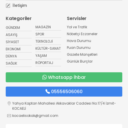
İletişim
Kategoriler
Servisler
MAGAZİN
Yol ve Trafik
GÜNDEM
Nöbetçi Eczaneler
SPOR
ASAYİŞ
Hava Durumu
TEKNOLOJİ
SİYASET
Puan Durumu
KÜLTÜR-SANAT
EKONOMİ
Gazete Manşetleri
YAŞAM
DÜNYA
Günlük Burçlar
RÖPORTAJ
SAĞLIK
Whatsapp İhbar
05556506060
Yahya Kaptan Mahallesi Akkavaklar Caddesi No:17/4 İzmit-
KOCAELİ
kocaelisokak@gmail.com