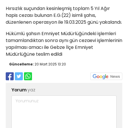
Röportajlar
Hırsızlık suçundan kesinleşmiş toplam 5 Yıl Ağır
Yahya Kaptan Mahallesi
hapis cezası bulunan E.G.(22) isimli şahıs,
Akkavaklar Caddesi No:17/4 İzmit-
düzenlenen operasyon ile 19.03.2025 günü yakalandı.
KOCAELİ
kocaelisokak@gmail.com
Hükümlü şahsın Emniyet Müdürlüğündeki işlemleri
tamamlandıktan sonra aynı gün cezaevi işlemlerinin
yapılması amacı ile Gebze İlçe Emniyet
Müdürlüğüne teslim edildi
Güncelleme:
20 Mart 2025 13:20
Yorum
yaz