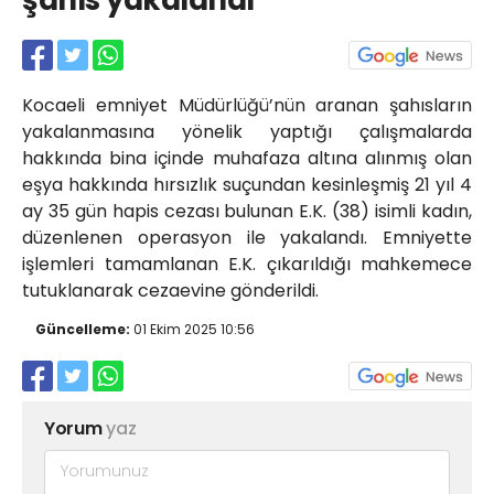
şahıs yakalandı
Röportajlar
Yahya Kaptan Mahallesi
Akkavaklar Caddesi No:17/4 İzmit-
KOCAELİ
Kocaeli emniyet Müdürlüğü’nün aranan şahısların
kocaelisokak@gmail.com
yakalanmasına yönelik yaptığı çalışmalarda
hakkında bina içinde muhafaza altına alınmış olan
eşya hakkında hırsızlık suçundan kesinleşmiş 21 yıl 4
ay 35 gün hapis cezası bulunan E.K. (38) isimli kadın,
düzenlenen operasyon ile yakalandı. Emniyette
işlemleri tamamlanan E.K. çıkarıldığı mahkemece
tutuklanarak cezaevine gönderildi.
Güncelleme:
01 Ekim 2025 10:56
Yorum
yaz