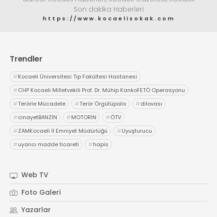
Son dakika Haberleri
https://www.kocaelisokak.com
Trendler
#
Kocaeli Üniversitesi Tıp Fakültesi Hastanesi
#
CHP Kocaeli Milletvekili Prof. Dr. Mühip KankoFETÖ Operasyonu
#
Terörle Mücadele
#
Terör Örgütüpolis
#
dilovası
#
cinayetBANZİN
#
MOTORİN
#
ÖTV
#
ZAMKocaeli İl Emniyet Müdürlüğü
#
Uyuşturucu
#
uyarıcı madde ticareti
#
hapis
Web TV
Foto Galeri
Yazarlar