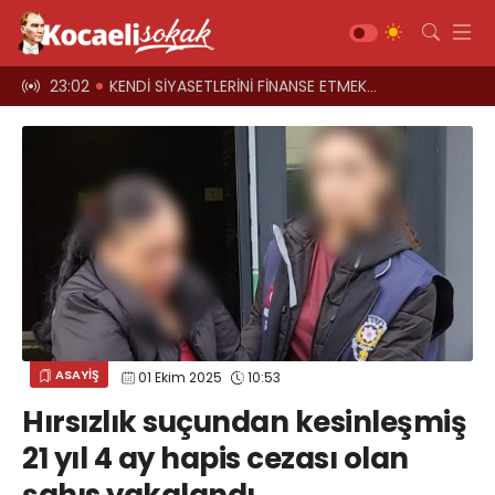
el oyun
23:02
KENDİ SİYASETLERİNİ FİNANSE ETMEK İÇİN KOCAELİ'Yİ HARCIYORLAR
23:00
Üst geçitler, k
Gündem
Siyaset
Asayiş
Ekonomi
Sağlık
Magazin
Spor
ASAYİŞ
01 Ekim 2025
10:53
Diğer
Hırsızlık suçundan kesinleşmiş
Teknoloji
21 yıl 4 ay hapis cezası olan
Kültür-Sanat
Web TV
Galeri
Yazarlar