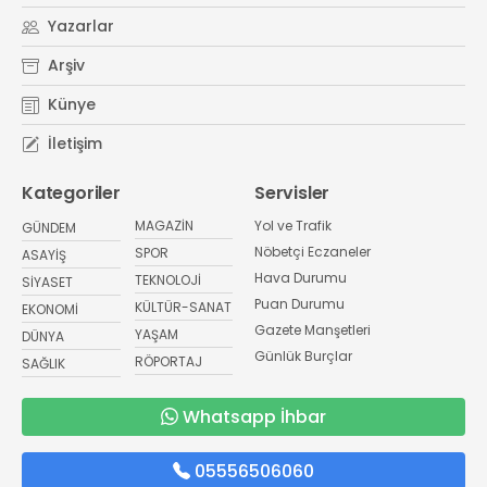
Yazarlar
Arşiv
Künye
İletişim
Kategoriler
Servisler
MAGAZİN
Yol ve Trafik
GÜNDEM
Nöbetçi Eczaneler
SPOR
ASAYİŞ
Hava Durumu
TEKNOLOJİ
SİYASET
Puan Durumu
KÜLTÜR-SANAT
EKONOMİ
Gazete Manşetleri
YAŞAM
DÜNYA
Günlük Burçlar
RÖPORTAJ
SAĞLIK
Whatsapp İhbar
05556506060