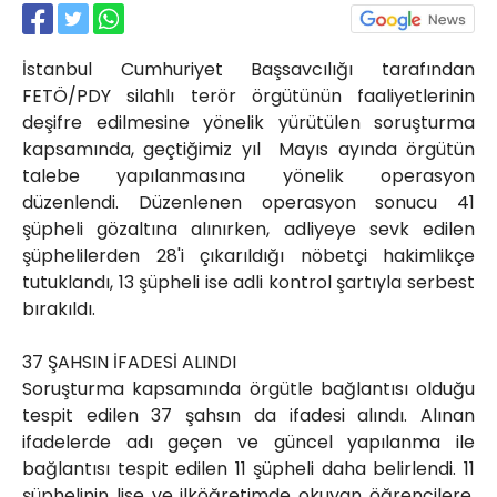
Röportajlar
Yahya Kaptan Mahallesi
İstanbul Cumhuriyet Başsavcılığı tarafından
Akkavaklar Caddesi No:17/4 İzmit-
KOCAELİ
FETÖ/PDY silahlı terör örgütünün faaliyetlerinin
deşifre edilmesine yönelik yürütülen soruşturma
kocaelisokak@gmail.com
kapsamında, geçtiğimiz yıl Mayıs ayında örgütün
talebe yapılanmasına yönelik operasyon
düzenlendi. Düzenlenen operasyon sonucu 41
şüpheli gözaltına alınırken, adliyeye sevk edilen
şüphelilerden 28'i çıkarıldığı nöbetçi hakimlikçe
tutuklandı, 13 şüpheli ise adli kontrol şartıyla serbest
bırakıldı.
37 ŞAHSIN İFADESİ ALINDI
Soruşturma kapsamında örgütle bağlantısı olduğu
tespit edilen 37 şahsın da ifadesi alındı. Alınan
ifadelerde adı geçen ve güncel yapılanma ile
bağlantısı tespit edilen 11 şüpheli daha belirlendi. 11
şüphelinin lise ve ilköğretimde okuyan öğrencilere,