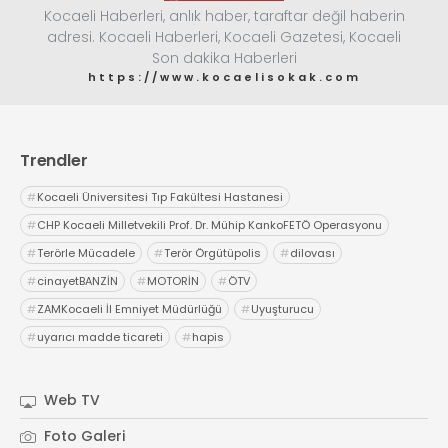
Kocaeli Haberleri, anlık haber, taraftar değil haberin
adresi. Kocaeli Haberleri, Kocaeli Gazetesi, Kocaeli
Son dakika Haberleri
https://www.kocaelisokak.com
Trendler
#
Kocaeli Üniversitesi Tıp Fakültesi Hastanesi
#
CHP Kocaeli Milletvekili Prof. Dr. Mühip KankoFETÖ Operasyonu
#
Terörle Mücadele
#
Terör Örgütüpolis
#
dilovası
#
cinayetBANZİN
#
MOTORİN
#
ÖTV
#
ZAMKocaeli İl Emniyet Müdürlüğü
#
Uyuşturucu
#
uyarıcı madde ticareti
#
hapis
Web TV
Foto Galeri