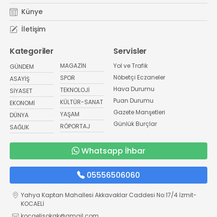
Künye
İletişim
Kategoriler
Servisler
MAGAZİN
Yol ve Trafik
GÜNDEM
Nöbetçi Eczaneler
SPOR
ASAYİŞ
Hava Durumu
TEKNOLOJİ
SİYASET
Puan Durumu
KÜLTÜR-SANAT
EKONOMİ
Gazete Manşetleri
YAŞAM
DÜNYA
Günlük Burçlar
RÖPORTAJ
SAĞLIK
Whatsapp İhbar
05556506060
Yahya Kaptan Mahallesi Akkavaklar Caddesi No:17/4 İzmit-
KOCAELİ
kocaelisokak@gmail.com