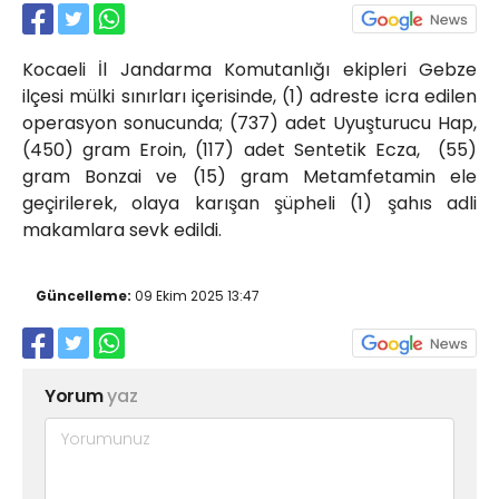
Röportajlar
Yahya Kaptan Mahallesi
Kocaeli İl Jandarma Komutanlığı ekipleri Gebze
Akkavaklar Caddesi No:17/4 İzmit-
KOCAELİ
ilçesi mülki sınırları içerisinde, (1) adreste icra edilen
operasyon sonucunda; (737) adet Uyuşturucu Hap,
kocaelisokak@gmail.com
(450) gram Eroin, (117) adet Sentetik Ecza, (55)
gram Bonzai ve (15) gram Metamfetamin ele
geçirilerek, olaya karışan şüpheli (1) şahıs adli
makamlara sevk edildi.
Güncelleme:
09 Ekim 2025 13:47
Yorum
yaz