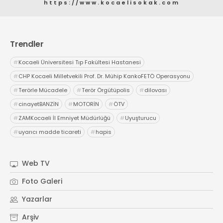
https://www.kocaelisokak.com
Trendler
#
Kocaeli Üniversitesi Tıp Fakültesi Hastanesi
#
CHP Kocaeli Milletvekili Prof. Dr. Mühip KankoFETÖ Operasyonu
#
Terörle Mücadele
#
Terör Örgütüpolis
#
dilovası
#
cinayetBANZİN
#
MOTORİN
#
ÖTV
#
ZAMKocaeli İl Emniyet Müdürlüğü
#
Uyuşturucu
#
uyarıcı madde ticareti
#
hapis
Web TV
Foto Galeri
Yazarlar
Arşiv