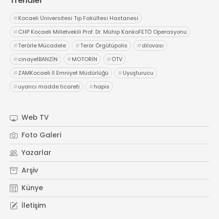
Trendler
#
Kocaeli Üniversitesi Tıp Fakültesi Hastanesi
#
CHP Kocaeli Milletvekili Prof. Dr. Mühip KankoFETÖ Operasyonu
#
Terörle Mücadele
#
Terör Örgütüpolis
#
dilovası
#
cinayetBANZİN
#
MOTORİN
#
ÖTV
#
ZAMKocaeli İl Emniyet Müdürlüğü
#
Uyuşturucu
#
uyarıcı madde ticareti
#
hapis
Web TV
Foto Galeri
Yazarlar
Arşiv
Künye
İletişim