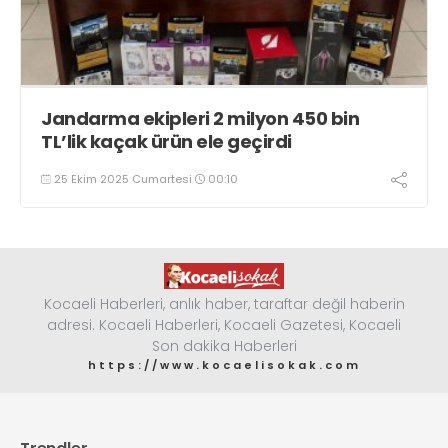
Jandarma ekipleri 2 milyon 450 bin
TL’lik kaçak ürün ele geçirdi
25 Ekim 2025 Cumartesi
00:10
Kocaeli Haberleri, anlık haber, taraftar değil haberin
adresi. Kocaeli Haberleri, Kocaeli Gazetesi, Kocaeli
Son dakika Haberleri
https://www.kocaelisokak.com