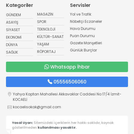
Kategoriler
Servisler
MAGAZİN
Yol ve Trafik
GÜNDEM
Nöbetçi Eczaneler
SPOR
ASAYİŞ
Hava Durumu
TEKNOLOJİ
SİYASET
Puan Durumu
KÜLTÜR-SANAT
EKONOMİ
Gazete Manşetleri
YAŞAM
DÜNYA
Günlük Burçlar
RÖPORTAJ
SAĞLIK
Whatsapp İhbar
05556506060
Yahya Kaptan Mahallesi Akkavaklar Caddesi No:17/4 İzmit-
KOCAELİ
kocaelisokak@gmail.com
Yasal Uyarı:
Sitemizdeki içeriklerin her hakkı saklıdır, kaynak
gösterilmeden
kullanılması yasaktır.