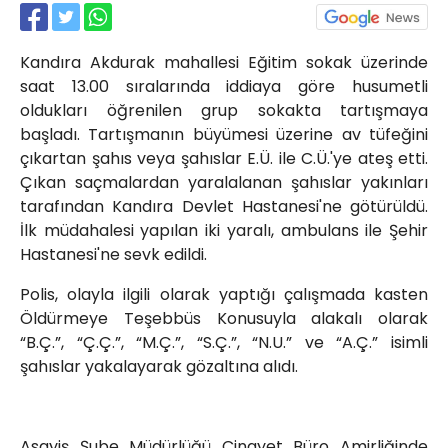
Röportajlar
Yahya Kaptan Mahallesi
Kandıra Akdurak mahallesi Eğitim sokak üzerinde
Akkavaklar Caddesi No:17/4 İzmit-
KOCAELİ
saat 13.00 sıralarında iddiaya göre husumetli
oldukları öğrenilen grup sokakta tartışmaya
kocaelisokak@gmail.com
başladı. Tartışmanın büyümesi üzerine av tüfeğini
çıkartan şahıs veya şahıslar E.Ü. ile C.Ü.'ye ateş etti.
Çıkan saçmalardan yaralalanan şahıslar yakınları
tarafından Kandıra Devlet Hastanesi'ne götürüldü.
İlk müdahalesi yapılan iki yaralı, ambulans ile Şehir
Hastanesi'ne sevk edildi.
Polis, olayla ilgili olarak yaptığı çalışmada kasten
Öldürmeye Teşebbüs Konusuyla alakalı olarak
“B.Ç.”, “Ç.Ç.”, “M.Ç.”, “S.Ç.”, “N.U.” ve “A.Ç.” isimli
şahıslar yakalayarak gözaltına alıdı.
Asayiş Şube Müdürlüğü Cinayet Büro Amirliğinde