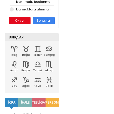
bakılmalı/beslenmeli
barınaklara alınmalı
Oy ver
Sonuçlar
BURÇLAR
Koç
Boğa
İkizler
Yengeç
Aslan
Başak
Terazi
Akrep
Yay
Oğlak
Kova
Balık