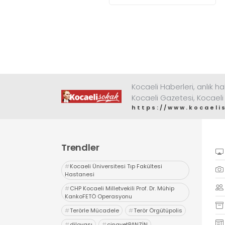
Kocaeli Haberleri, anlık ha
Kocaeli Gazetesi, Kocaeli
https://www.kocaeli
Trendler
#
Kocaeli Üniversitesi Tıp Fakültesi
Hastanesi
#
CHP Kocaeli Milletvekili Prof. Dr. Mühip
KankoFETÖ Operasyonu
#
Terörle Mücadele
#
Terör Örgütüpolis
#
dilovası
#
cinayetBANZİN