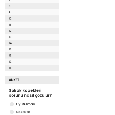
8.
9.
10.
11.
12.
13.
14.
15.
16.
17.
18.
ANKET
Sokak köpekleri
sorunu nasıl çözülür?
Uyutulmalı
Sokakta