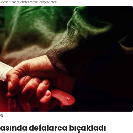
k ortasında defalarca bıçakladı
23
tasında defalarca bıçakladı