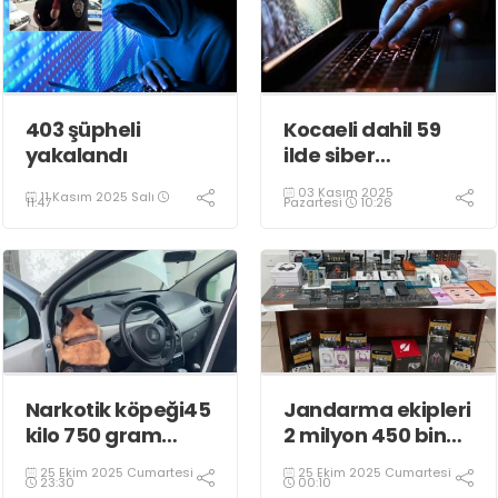
403 şüpheli
Kocaeli dahil 59
yakalandı
ilde siber
dolandırıcılık
03 Kasım 2025
11 Kasım 2025 Salı
operasyonu
Pazartesi
10:26
11:47
Narkotik köpeği45
Jandarma ekipleri
kilo 750 gram
2 milyon 450 bin
eroin buldu
TL’lik kaçak ürün
25 Ekim 2025 Cumartesi
25 Ekim 2025 Cumartesi
ele geçirdi
23:30
00:10