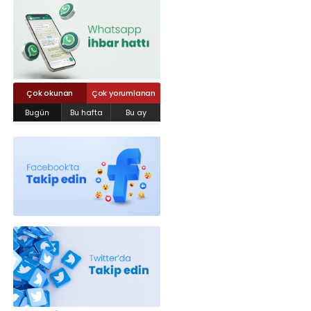
Röportajlar
Yahya Kaptan Mahallesi Akkavaklar
Caddesi No:17/4 İzmit-KOCAELİ
kocaelisokak@gmail.com
Çok okunan
Çok yorumlanan
Bugün
Bu hafta
Bu ay