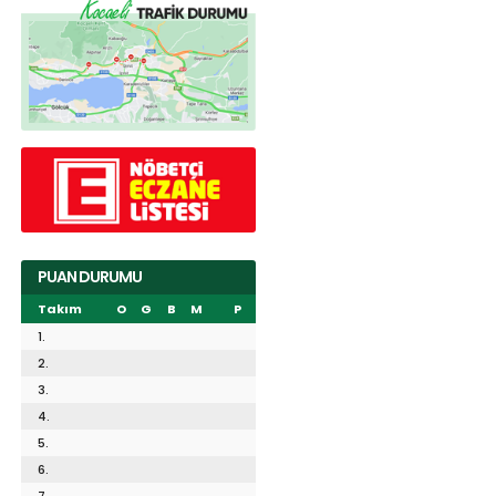
PUAN DURUMU
Takım
O
G
B
M
P
1.
2.
3.
4.
5.
6.
7.