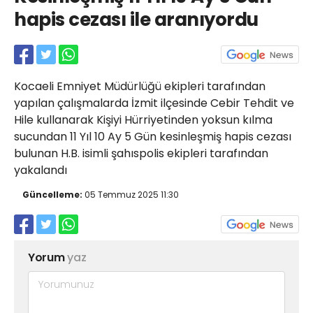
Röportajlar
hapis cezası ile aranıyordu
Yahya Kaptan Mahallesi
Akkavaklar Caddesi No:17/4 İzmit-
KOCAELİ
kocaelisokak@gmail.com
Kocaeli Emniyet Müdürlüğü ekipleri tarafından
yapılan çalışmalarda İzmit ilçesinde Cebir Tehdit ve
Hile kullanarak Kişiyi Hürriyetinden yoksun kılma
sucundan 11 Yıl 10 Ay 5 Gün kesinleşmiş hapis cezası
bulunan H.B. isimli şahıspolis ekipleri tarafından
yakalandı
Güncelleme:
05 Temmuz 2025 11:30
Yorum
yaz