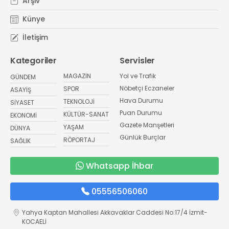
Arşiv
Künye
İletişim
Kategoriler
Servisler
MAGAZİN
Yol ve Trafik
GÜNDEM
Nöbetçi Eczaneler
SPOR
ASAYİŞ
Hava Durumu
TEKNOLOJİ
SİYASET
Puan Durumu
KÜLTÜR-SANAT
EKONOMİ
Gazete Manşetleri
YAŞAM
DÜNYA
Günlük Burçlar
RÖPORTAJ
SAĞLIK
Whatsapp İhbar
05556506060
Yahya Kaptan Mahallesi Akkavaklar Caddesi No:17/4 İzmit-
KOCAELİ