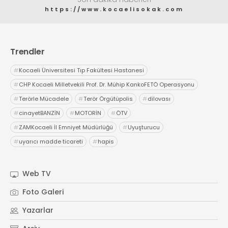
https://www.kocaelisokak.com
Trendler
#
Kocaeli Üniversitesi Tıp Fakültesi Hastanesi
#
CHP Kocaeli Milletvekili Prof. Dr. Mühip KankoFETÖ Operasyonu
#
Terörle Mücadele
#
Terör Örgütüpolis
#
dilovası
#
cinayetBANZİN
#
MOTORİN
#
ÖTV
#
ZAMKocaeli İl Emniyet Müdürlüğü
#
Uyuşturucu
#
uyarıcı madde ticareti
#
hapis
Web TV
Foto Galeri
Yazarlar