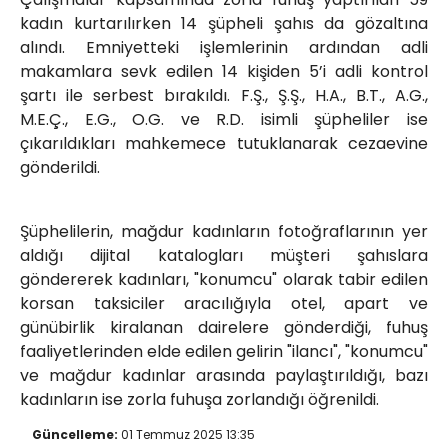
kadın kurtarılırken 14 şüpheli şahıs da gözaltına
alındı. Emniyetteki işlemlerinin ardından adli
makamlara sevk edilen 14 kişiden 5’i adli kontrol
şartı ile serbest bırakıldı. F.Ş., Ş.Ş., H.A., B.T., A.G.,
M.E.Ç., E.G., O.G. ve R.D. isimli şüpheliler ise
çıkarıldıkları mahkemece tutuklanarak cezaevine
gönderildi.
Şüphelilerin, mağdur kadınların fotoğraflarının yer
aldığı dijital katalogları müşteri şahıslara
göndererek kadınları, "konumcu" olarak tabir edilen
korsan taksiciler aracılığıyla otel, apart ve
günübirlik kiralanan dairelere gönderdiği, fuhuş
faaliyetlerinden elde edilen gelirin "ilancı", "konumcu"
ve mağdur kadınlar arasında paylaştırıldığı, bazı
kadınların ise zorla fuhuşa zorlandığı öğrenildi.
Güncelleme:
01 Temmuz 2025 13:35