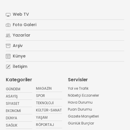
Web TV
Foto Galeri
Yazarlar
Arşiv
Künye
İletişim
Kategoriler
Servisler
MAGAZİN
Yol ve Trafik
GÜNDEM
Nöbetçi Eczaneler
SPOR
ASAYİŞ
Hava Durumu
TEKNOLOJİ
SİYASET
Puan Durumu
KÜLTÜR-SANAT
EKONOMİ
Gazete Manşetleri
YAŞAM
DÜNYA
Günlük Burçlar
RÖPORTAJ
SAĞLIK