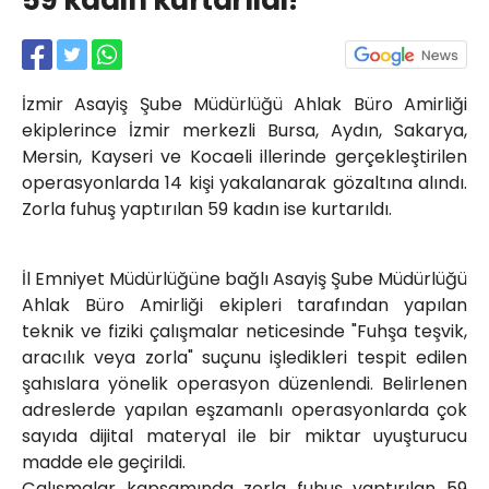
59 kadın kurtarıldı!
Röportajlar
Yahya Kaptan Mahallesi
Akkavaklar Caddesi No:17/4 İzmit-
KOCAELİ
İzmir Asayiş Şube Müdürlüğü Ahlak Büro Amirliği
kocaelisokak@gmail.com
ekiplerince İzmir merkezli Bursa, Aydın, Sakarya,
Mersin, Kayseri ve Kocaeli illerinde gerçekleştirilen
operasyonlarda 14 kişi yakalanarak gözaltına alındı.
Zorla fuhuş yaptırılan 59 kadın ise kurtarıldı.
İl Emniyet Müdürlüğüne bağlı Asayiş Şube Müdürlüğü
Ahlak Büro Amirliği ekipleri tarafından yapılan
teknik ve fiziki çalışmalar neticesinde "Fuhşa teşvik,
aracılık veya zorla" suçunu işledikleri tespit edilen
şahıslara yönelik operasyon düzenlendi. Belirlenen
adreslerde yapılan eşzamanlı operasyonlarda çok
sayıda dijital materyal ile bir miktar uyuşturucu
madde ele geçirildi.
Çalışmalar kapsamında zorla fuhuş yaptırılan 59