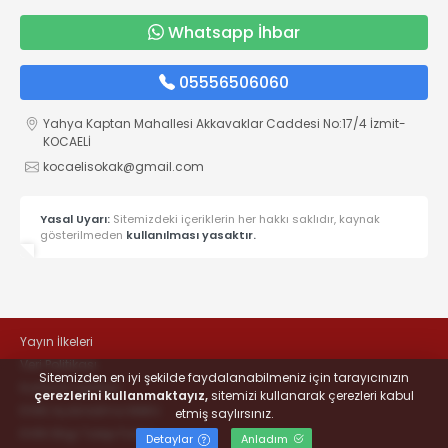
Whatsapp İhbar
05556506060
Yahya Kaptan Mahallesi Akkavaklar Caddesi No:17/4 İzmit-
KOCAELİ
kocaelisokak@gmail.com
Yasal Uyarı:
Sitemizdeki içeriklerin her hakkı saklıdır, kaynak
gösterilmeden
kullanılması yasaktır.
Yayın İlkeleri
Veri Politikası
Sitemizden en iyi şekilde faydalanabilmeniz için tarayıcınızın
Kullanım Şartları
çerezlerini kullanmaktayız,
sitemizi kullanarak çerezleri kabul
KVKK Aydınlatma Metni
etmiş saylırsınız.
KVKK Bilgi Talep Formu
Detaylar
Anladım