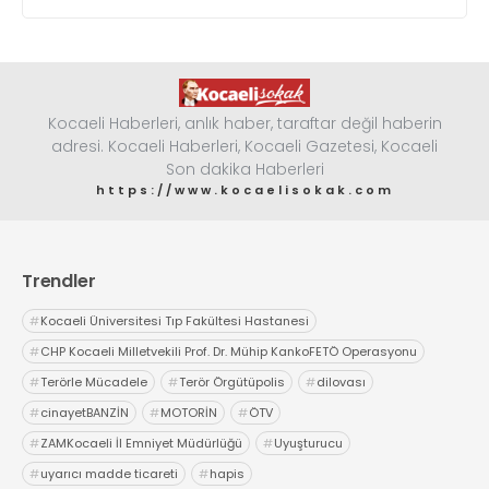
Kocaeli Haberleri, anlık haber, taraftar değil haberin
adresi. Kocaeli Haberleri, Kocaeli Gazetesi, Kocaeli
Son dakika Haberleri
https://www.kocaelisokak.com
Trendler
#
Kocaeli Üniversitesi Tıp Fakültesi Hastanesi
#
CHP Kocaeli Milletvekili Prof. Dr. Mühip KankoFETÖ Operasyonu
#
Terörle Mücadele
#
Terör Örgütüpolis
#
dilovası
#
cinayetBANZİN
#
MOTORİN
#
ÖTV
#
ZAMKocaeli İl Emniyet Müdürlüğü
#
Uyuşturucu
#
uyarıcı madde ticareti
#
hapis