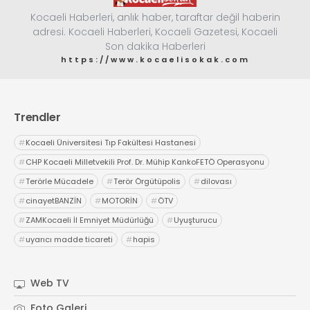
Kocaeli Haberleri, anlık haber, taraftar değil haberin
adresi. Kocaeli Haberleri, Kocaeli Gazetesi, Kocaeli
Son dakika Haberleri
https://www.kocaelisokak.com
Trendler
#
Kocaeli Üniversitesi Tıp Fakültesi Hastanesi
#
CHP Kocaeli Milletvekili Prof. Dr. Mühip KankoFETÖ Operasyonu
#
Terörle Mücadele
#
Terör Örgütüpolis
#
dilovası
#
cinayetBANZİN
#
MOTORİN
#
ÖTV
#
ZAMKocaeli İl Emniyet Müdürlüğü
#
Uyuşturucu
#
uyarıcı madde ticareti
#
hapis
Web TV
Foto Galeri