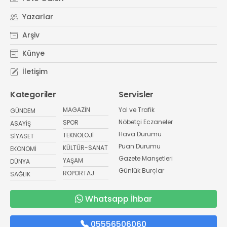
Yazarlar
Arşiv
Künye
İletişim
Kategoriler
Servisler
MAGAZİN
Yol ve Trafik
GÜNDEM
Nöbetçi Eczaneler
SPOR
ASAYİŞ
Hava Durumu
TEKNOLOJİ
SİYASET
Puan Durumu
KÜLTÜR-SANAT
EKONOMİ
Gazete Manşetleri
YAŞAM
DÜNYA
Günlük Burçlar
RÖPORTAJ
SAĞLIK
Whatsapp İhbar
05556506060