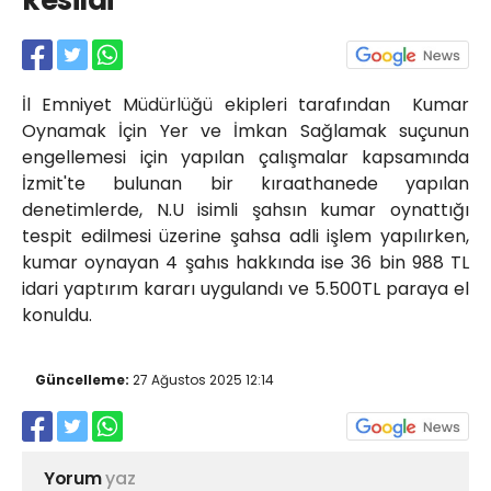
kesildi
Röportajlar
Yahya Kaptan Mahallesi
Akkavaklar Caddesi No:17/4 İzmit-
KOCAELİ
İl Emniyet Müdürlüğü ekipleri tarafından Kumar
kocaelisokak@gmail.com
Oynamak İçin Yer ve İmkan Sağlamak suçunun
engellemesi için yapılan çalışmalar kapsamında
İzmit'te bulunan bir kıraathanede yapılan
denetimlerde, N.U isimli şahsın kumar oynattığı
tespit edilmesi üzerine şahsa adli işlem yapılırken,
kumar oynayan 4 şahıs hakkında ise 36 bin 988 TL
idari yaptırım kararı uygulandı ve 5.500TL paraya el
konuldu.
Güncelleme:
27 Ağustos 2025 12:14
Yorum
yaz