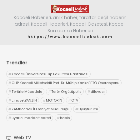
Kocaeli Haberleri, anlık haber, taraftar değil haberin
adresi. Kocaeli Haberleri, Kocaeli Gazetesi, Kocaeli
Son dakika Haberleri
https://www.kocaelisokak.com
Trendler
#
Kocaeli Üniversitesi Tıp Fakültesi Hastanesi
#
CHP Kocaeli Milletvekili Prof. Dr. Mühip KankoFETÖ Operasyonu
#
Terörle Mücadele
#
Terör Örgütüpolis
#
dilovası
#
cinayetBANZİN
#
MOTORİN
#
ÖTV
#
ZAMKocaeli İl Emniyet Müdürlüğü
#
Uyuşturucu
#
uyarıcı madde ticareti
#
hapis
Web TV