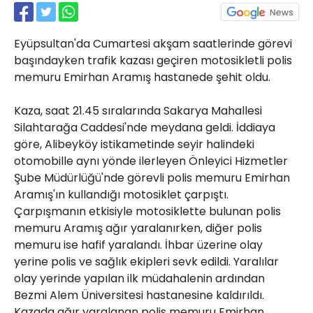
Röportajlar
Yahya Kaptan Mahallesi
Eyüpsultan'da Cumartesi akşam saatlerinde görevi
Akkavaklar Caddesi No:17/4 İzmit-
KOCAELİ
başındayken trafik kazası geçiren motosikletli polis
memuru Emirhan Aramış hastanede şehit oldu.
kocaelisokak@gmail.com
Kaza, saat 21.45 sıralarında Sakarya Mahallesi
Silahtarağa Caddesi'nde meydana geldi. İddiaya
göre, Alibeyköy istikametinde seyir halindeki
otomobille aynı yönde ilerleyen Önleyici Hizmetler
Şube Müdürlüğü'nde görevli polis memuru Emirhan
Aramış'ın kullandığı motosiklet çarpıştı.
Çarpışmanın etkisiyle motosiklette bulunan polis
memuru Aramış ağır yaralanırken, diğer polis
memuru ise hafif yaralandı. İhbar üzerine olay
yerine polis ve sağlık ekipleri sevk edildi. Yaralılar
olay yerinde yapılan ilk müdahalenin ardından
Bezmi Alem Üniversitesi hastanesine kaldırıldı.
Kazada ağır yaralanan polis memuru Emirhan