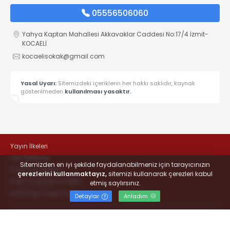
05556506060
Yahya Kaptan Mahallesi Akkavaklar Caddesi No:17/4 İzmit-
KOCAELİ
kocaelisokak@gmail.com
Yasal Uyarı:
Sitemizdeki içeriklerin her hakkı saklıdır, kaynak
gösterilmeden
kullanılması yasaktır.
Yayın İlkeleri
Veri Politikası
Sitemizden en iyi şekilde faydalanabilmeniz için tarayıcınızın
Kullanım Şartları
çerezlerini kullanmaktayız,
sitemizi kullanarak çerezleri kabul
KVKK Aydınlatma Metni
etmiş saylırsınız.
KVKK Bilgi Talep Formu
Detaylar
Anladım
© 2022
#KOCAELİSOKAK - Hayatta Haber Var
- Tüm hakları
saklıdır.